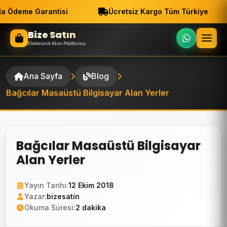
a Ödeme Garantisi
Ücretsiz Kargo Tüm Türkiye
Bize Satın
Elektronik Alım Platformu
Ana Sayfa
Blog
Bağcılar Masaüstü Bilgisayar Alan Yerler
Bağcılar Masaüstü Bilgisayar
Alan Yerler
Yayın Tarihi:
12 Ekim 2018
Yazar:
bizesatin
Okuma Süresi:
2 dakika