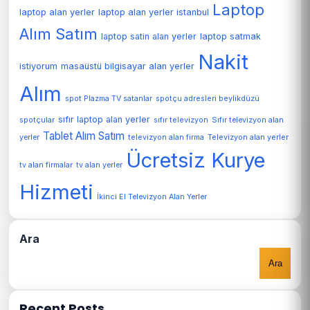
Laptop
laptop alan yerler
laptop alan yerler istanbul
Alım Satım
laptop satin alan yerler
laptop satmak
Nakit
istiyorum
masaüstü bilgisayar alan yerler
Alım
spot Plazma TV satanlar
spotçu adresleri beylikdüzü
sıfır laptop alan yerler
spotçular
sıfır televizyon
Sıfır televizyon alan
Tablet Alım Satım
Televizyon alan yerler
yerler
televizyon alan firma
Ücretsiz Kurye
tv alan firmalar
tv alan yerler
Hizmeti
İkinci El Televizyon Alan Yerler
Ara
Ara
Recent Posts