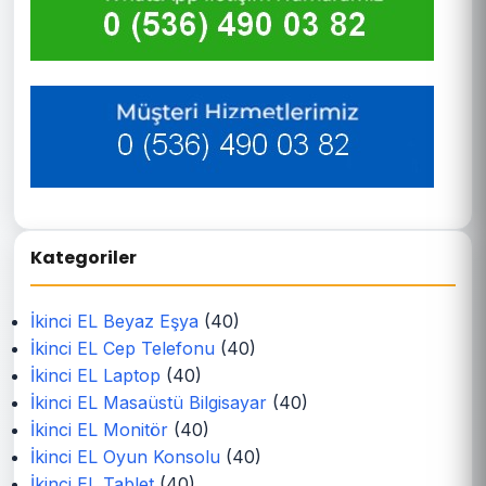
Kategoriler
İkinci EL Beyaz Eşya
(40)
İkinci EL Cep Telefonu
(40)
İkinci EL Laptop
(40)
İkinci EL Masaüstü Bilgisayar
(40)
İkinci EL Monitör
(40)
İkinci EL Oyun Konsolu
(40)
İkinci EL Tablet
(40)