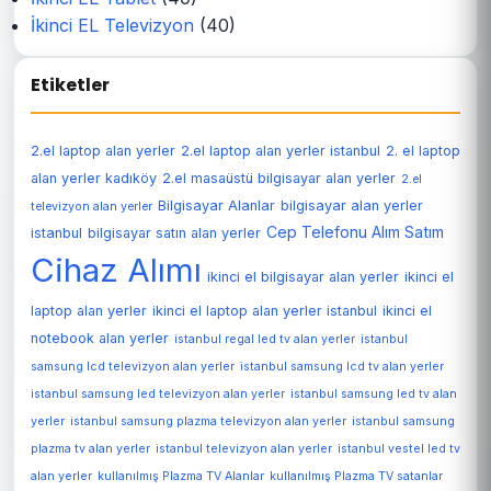
İkinci EL Televizyon
(40)
Etiketler
2.el laptop alan yerler
2.el laptop alan yerler istanbul
2. el laptop
alan yerler kadıköy
2.el masaüstü bilgisayar alan yerler
2.el
Bilgisayar Alanlar
bilgisayar alan yerler
televizyon alan yerler
Cep Telefonu Alım Satım
istanbul
bilgisayar satın alan yerler
Cihaz Alımı
ikinci el bilgisayar alan yerler
ikinci el
laptop alan yerler
ikinci el laptop alan yerler istanbul
ikinci el
notebook alan yerler
istanbul regal led tv alan yerler
istanbul
samsung lcd televizyon alan yerler
istanbul samsung lcd tv alan yerler
istanbul samsung led televizyon alan yerler
istanbul samsung led tv alan
yerler
istanbul samsung plazma televizyon alan yerler
istanbul samsung
plazma tv alan yerler
istanbul televizyon alan yerler
istanbul vestel led tv
alan yerler
kullanılmış Plazma TV Alanlar
kullanılmış Plazma TV satanlar