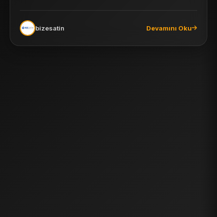
bizesatin
Devamını Oku