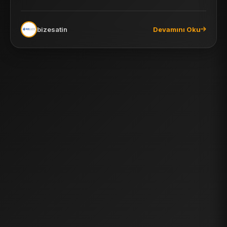
veya...
bizesatin
Devamını Oku