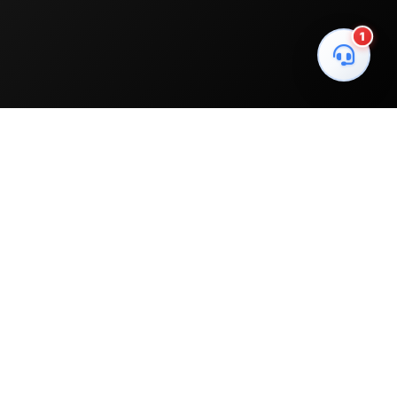
1
me
7/24 Destek
Canlı Yardım