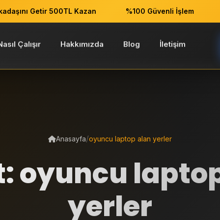
aşını Getir 500TL Kazan
%100 Güvenli İşlem
Nasıl Çalışır
Hakkımızda
Blog
İletişim
/
Anasayfa
oyuncu laptop alan yerler
t: oyuncu lapto
yerler