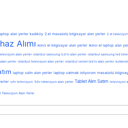
laptop alan yerler kadıköy
2.el masaüstü bilgisayar alan yerler
2.el televizyon
haz Alımı
ikinci el bilgisayar alan yerler
ikinci el laptop alan ye
elevizyon alan yerler
istanbul samsung lcd tv alan yerler
istanbul samsung led telev
alan yerler
istanbul televizyon alan yerler
istanbul vestel led tv alan yerler
kullanıl
atım
laptop satin alan yerler
laptop satmak istiyorum
masaüstü bilgisay
Tablet Alım Satım
yerler
sıfır televizyon
Sıfır televizyon alan yerler
televizyon a
El Televizyon Alan Yerler