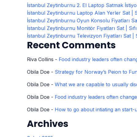
İstanbul Zeytinburnu 2. El Laptop Satmak İstiyor
İstanbul Zeytinburnu Laptop Alan Yerler Sat | Sı
İstanbul Zeytinburnu Oyun Konsolu Fiyatları Sat 
İstanbul Zeytinburnu Monitör Fiyatları Sat | Sıfır
İstanbul Zeytinburnu Televizyon Fiyatları Sat | Sı
Recent Comments
Riva Collins
-
Food industry leaders often chang
Obila Doe
-
Strategy for Norway’s Peion to Fun
Obila Doe
-
What we are capable to usually dis
Obila Doe
-
Food industry leaders often change 
Obila Doe
-
How to go about intiating an start-
Archives