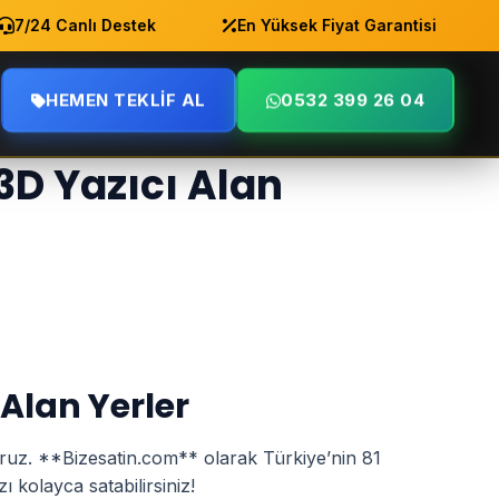
/24 Canlı Destek
En Yüksek Fiyat Garantisi
A
HEMEN TEKLIF AL
0532 399 26 04
l 3D Yazıcı Alan
ı Alan Yerler
oruz. **Bizesatin.com** olarak Türkiye’nin 81
zı kolayca satabilirsiniz!