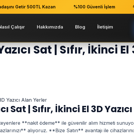
ını Getir 500TL Kazan
%100 Güvenli İşlem
7
Nasıl Çalışır
Hakkımızda
Blog
İletişim
ıcı Sat | Sıfır, İkinci El 3D Yazıcı Alan Yerler
zıcı Sat | Sıfır, İkinci E
 Sat | Sıfır, İkinci El 3D Yazıc
steyenlere **nakit ödeme** ile güvenilir alım hizmeti sunuy
ihazlarınızı** alıyoruz. **Bize Satın** avantajı ile cihazlarını