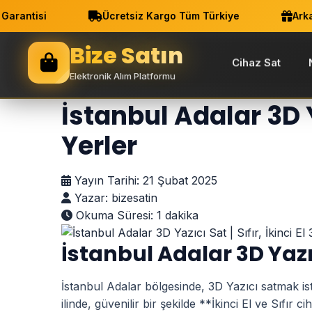
antisi
Ücretsiz Kargo Tüm Türkiye
Arkadaş
Bize Satın
Cihaz Sat
Elektronik Alım Platformu
Ana Sayfa
Blog
İstanbul Adalar 3D Yaz
İstanbul Adalar 3D Ya
Yerler
Yayın Tarihi:
21 Şubat 2025
Yazar:
bizesatin
Okuma Süresi:
1 dakika
İstanbul Adalar 3D Yazıcı
İstanbul Adalar bölgesinde, 3D Yazıcı satmak i
ilinde, güvenilir bir şekilde **İkinci El ve Sıfır c