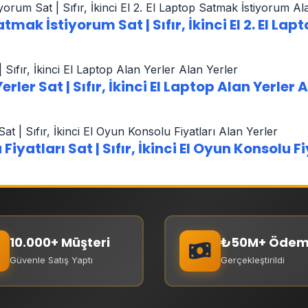
tmak İstiyorum Sat | Sıfır, İkinci El 2. El L
ler Sat | Sıfır, İkinci El Laptop Alan Yerler 
yatları Sat | Sıfır, İkinci El Oyun Konsolu Fi
10.000+ Müşteri
₺50M+ Öde
Güvenle Satış Yaptı
Gerçekleştirildi