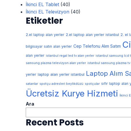
İkinci EL Tablet
(40)
İkinci EL Televizyon
(40)
Etiketler
2.el laptop alan yerler
2.el laptop alan yerler istanbul
2. el 
Ci
Cep Telefonu Alım Satım
bilgisayar satın alan yerler
alan yerler
istanbul regal led tv alan yerler
istanbul samsung lcd t
samsung plazma televizyon alan yerler
istanbul samsung plazma tv 
Laptop Alım S
yerler
laptop alan yerler istanbul
sıfır laptop alan 
satanlar
spotçu adresleri beylikdüzü
spotçular
Ücretsiz Kurye Hizmeti
İkinci 
Ara
Recent Posts