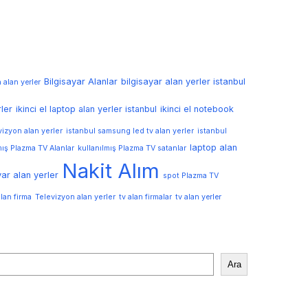
Bilgisayar Alanlar
bilgisayar alan yerler istanbul
 alan yerler
rler
ikinci el laptop alan yerler istanbul
ikinci el notebook
izyon alan yerler
istanbul samsung led tv alan yerler
istanbul
laptop alan
mış Plazma TV Alanlar
kullanılmış Plazma TV satanlar
Nakit Alım
ar alan yerler
spot Plazma TV
Televizyon alan yerler
lan firma
tv alan firmalar
tv alan yerler
Ara