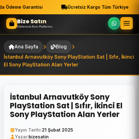
a Ödeme Garantisi
Ücretsiz Kargo Tüm Türkiye
Bize Satın
Elektronik Alım Platformu
Ana Sayfa
Blog
İstanbul Arnavutköy Sony PlayStation Sat | Sıfır, İkinci
El Sony PlayStation Alan Yerler
İstanbul Arnavutköy Sony
PlayStation Sat | Sıfır, İkinci El
Sony PlayStation Alan Yerler
Yayın Tarihi:
21 Şubat 2025
Yazar:
bizesatin