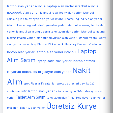
laptop alan yerler
ikinci el laptop alan yerler istanbul
ikinci el
notebook alan yerler
istanbul regal led tv alan yerler
istanbul
samsung lcd televizyon alan yerler
istanbul samsung lcd tv alan yerler
istanbul samsung led televizyon alan yerler
istanbul samsung led tv alan
yerler
istanbul samsung plazma televizyon alan yerler
istanbul samsung
plazma tv alan yerler
istanbul televizyon alan yerler
istanbul vestel led tv
alan yerler
kullanılmış Plazma TV Alanlar
kullanılmış Plazma TV satanlar
Laptop
laptop alan yerler
laptop alan yerler istanbul
Alım Satım
laptop satin alan yerler
laptop satmak
Nakit
istiyorum
masaüstü bilgisayar alan yerler
Alım
spot Plazma TV satanlar
spotçu adresleri beylikdüzü
sıfır laptop alan yerler
spotçular
sıfır televizyon
Sıfır televizyon alan
Tablet Alım Satım
Televizyon alan yerler
yerler
televizyon alan firma
Ücretsiz Kurye
tv alan firmalar
tv alan yerler