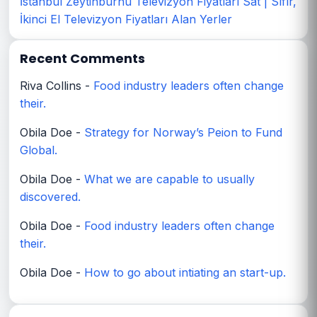
İstanbul Zeytinburnu Televizyon Fiyatları Sat | Sıfır,
İkinci El Televizyon Fiyatları Alan Yerler
Recent Comments
Riva Collins
-
Food industry leaders often change
their.
Obila Doe
-
Strategy for Norway’s Peion to Fund
Global.
Obila Doe
-
What we are capable to usually
discovered.
Obila Doe
-
Food industry leaders often change
their.
Obila Doe
-
How to go about intiating an start-up.