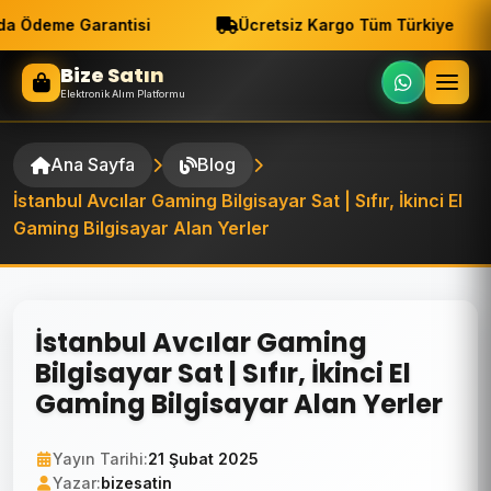
a Ödeme Garantisi
Ücretsiz Kargo Tüm Türkiye
Bize Satın
Elektronik Alım Platformu
Ana Sayfa
Blog
İstanbul Avcılar Gaming Bilgisayar Sat | Sıfır, İkinci El
Gaming Bilgisayar Alan Yerler
İstanbul Avcılar Gaming
Bilgisayar Sat | Sıfır, İkinci El
Gaming Bilgisayar Alan Yerler
Yayın Tarihi:
21 Şubat 2025
Yazar:
bizesatin