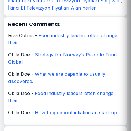
İstanbul Zeytinburnu Televizyon Fiyatları Sat | Sıfır,
İkinci El Televizyon Fiyatları Alan Yerler
Recent Comments
Riva Collins
-
Food industry leaders often change
their.
Obila Doe
-
Strategy for Norway’s Peion to Fund
Global.
Obila Doe
-
What we are capable to usually
discovered.
Obila Doe
-
Food industry leaders often change
their.
Obila Doe
-
How to go about intiating an start-up.