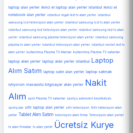
laptop alan yerler
ikinci el laptop alan yerler istanbul
ikinci el
notebook alan yerler
istanbul regal led tv alan yerler
istanbul
samsung lcd televizyon alan yerler
istanbul samsung lcd tv alan yerler
istanbul samsung led televizyon alan yerler
istanbul samsung led tv alan
yerler
istanbul samsung plazma televizyon alan yerler
istanbul samsung
plazma tv alan yerler
istanbul televizyon alan yerler
istanbul vestel led tv
alan yerler
kullanılmış Plazma TV Alanlar
kullanılmış Plazma TV satanlar
Laptop
laptop alan yerler
laptop alan yerler istanbul
Alım Satım
laptop satin alan yerler
laptop satmak
Nakit
istiyorum
masaüstü bilgisayar alan yerler
Alım
spot Plazma TV satanlar
spotçu adresleri beylikdüzü
sıfır laptop alan yerler
spotçular
sıfır televizyon
Sıfır televizyon alan
Tablet Alım Satım
Televizyon alan yerler
yerler
televizyon alan firma
Ücretsiz Kurye
tv alan firmalar
tv alan yerler