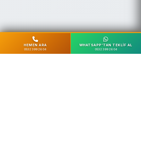
HEMEN ARA
WHATSAPP'TAN TEKLIF AL
0532 399 26 04
0532 399 26 04
%100 Güvenli
SSL Şifreleme