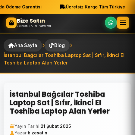
a Ödeme Garantisi
Ücretsiz Kargo Tüm Türkiye
Bize Satın
Elektronik Alım Platformu
Ana Sayfa
Blog
İstanbul Bağcılar Toshiba Laptop Sat | Sıfır, İkinci El
Toshiba Laptop Alan Yerler
İstanbul Bağcılar Toshiba
Laptop Sat | Sıfır, İkinci El
Toshiba Laptop Alan Yerler
Yayın Tarihi:
21 Şubat 2025
Yazar:
bizesatin