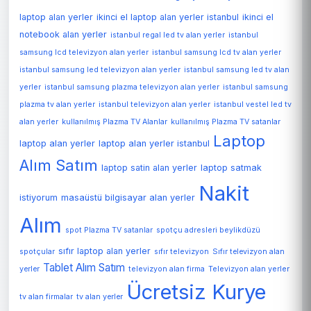
laptop alan yerler
ikinci el laptop alan yerler istanbul
ikinci el
notebook alan yerler
istanbul regal led tv alan yerler
istanbul
samsung lcd televizyon alan yerler
istanbul samsung lcd tv alan yerler
istanbul samsung led televizyon alan yerler
istanbul samsung led tv alan
yerler
istanbul samsung plazma televizyon alan yerler
istanbul samsung
plazma tv alan yerler
istanbul televizyon alan yerler
istanbul vestel led tv
alan yerler
kullanılmış Plazma TV Alanlar
kullanılmış Plazma TV satanlar
Laptop
laptop alan yerler
laptop alan yerler istanbul
Alım Satım
laptop satin alan yerler
laptop satmak
Nakit
istiyorum
masaüstü bilgisayar alan yerler
Alım
spot Plazma TV satanlar
spotçu adresleri beylikdüzü
sıfır laptop alan yerler
spotçular
sıfır televizyon
Sıfır televizyon alan
Tablet Alım Satım
Televizyon alan yerler
yerler
televizyon alan firma
Ücretsiz Kurye
tv alan firmalar
tv alan yerler