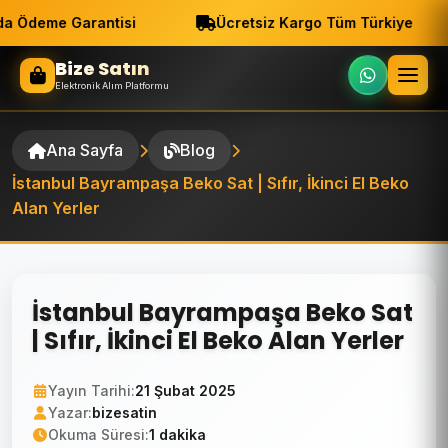
a Ödeme Garantisi
Ücretsiz Kargo Tüm Türkiye
Bize Satın
Elektronik Alım Platformu
Ana Sayfa
Blog
İstanbul Bayrampaşa Beko Sat | Sıfır, İkinci El Beko
Alan Yerler
İstanbul Bayrampaşa Beko Sat
| Sıfır, İkinci El Beko Alan Yerler
Yayın Tarihi:
21 Şubat 2025
Yazar:
bizesatin
Okuma Süresi:
1 dakika