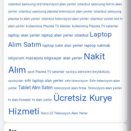
istanbul samsung led televizyon alan yerler
istanbul samsung led tv alan
yerler
istanbul samsung plazma televizyon alan yerler
istanbul samsung
plazma tv alan yerler
istanbul televizyon alan yerler
istanbul vestel led tv
alan yerler
kullanılmış Plazma TV Alanlar
kullanılmış Plazma TV satanlar
Laptop
laptop alan yerler
laptop alan yerler istanbul
Alım Satım
laptop satin alan yerler
laptop satmak
Nakit
istiyorum
masaüstü bilgisayar alan yerler
Alım
spot Plazma TV satanlar
spotçu adresleri beylikdüzü
sıfır laptop alan yerler
spotçular
sıfır televizyon
Sıfır televizyon alan
Tablet Alım Satım
Televizyon alan yerler
yerler
televizyon alan firma
Ücretsiz Kurye
tv alan firmalar
tv alan yerler
Hizmeti
İkinci El Televizyon Alan Yerler