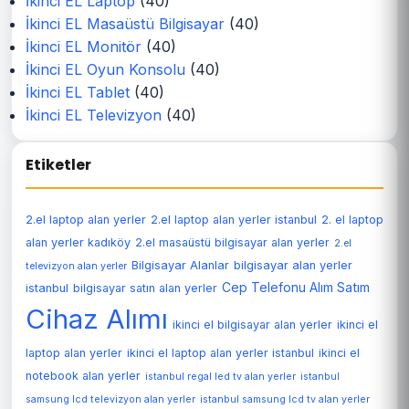
İkinci EL Laptop
(40)
İkinci EL Masaüstü Bilgisayar
(40)
İkinci EL Monitör
(40)
İkinci EL Oyun Konsolu
(40)
İkinci EL Tablet
(40)
İkinci EL Televizyon
(40)
Etiketler
2.el laptop alan yerler
2.el laptop alan yerler istanbul
2. el laptop
alan yerler kadıköy
2.el masaüstü bilgisayar alan yerler
2.el
Bilgisayar Alanlar
bilgisayar alan yerler
televizyon alan yerler
Cep Telefonu Alım Satım
istanbul
bilgisayar satın alan yerler
Cihaz Alımı
ikinci el bilgisayar alan yerler
ikinci el
laptop alan yerler
ikinci el laptop alan yerler istanbul
ikinci el
notebook alan yerler
istanbul regal led tv alan yerler
istanbul
samsung lcd televizyon alan yerler
istanbul samsung lcd tv alan yerler