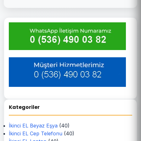
Kategoriler
İkinci EL Beyaz Eşya
(40)
İkinci EL Cep Telefonu
(40)