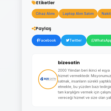
Etiketler
Cihaz Alımı
Laptop Alım Satım
Nakit
Paylaş
Facebook
Twitter
WhatsAp
bizesatin
2000 Yılından beri ikinci el eşya
hizmet vermektedir. Misyonumuz si
satmak, insanların sürekli yaptıkl
etmekte, bu yüzden bazı tedirginl
tam karşılığını vermek için çalışm
vereceği hizmet ve size olan yak