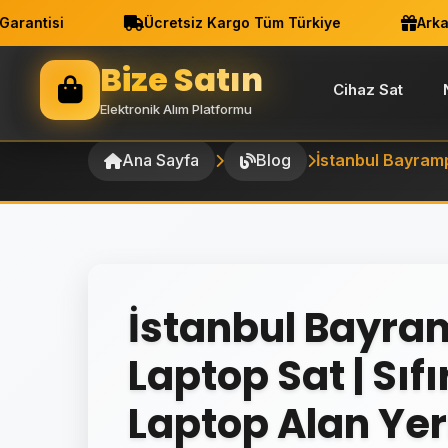
ntisi
Ücretsiz Kargo Tüm Türkiye
Arkadaş
Bize Satın
Cihaz Sat
Elektronik Alım Platformu
Ana Sayfa
Blog
İstanbul Bayrampa
İstanbul Bayr
Laptop Sat | Sıfı
Laptop Alan Yer