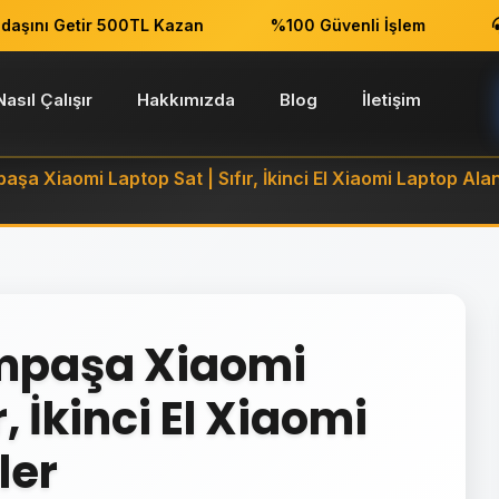
ını Getir 500TL Kazan
%100 Güvenli İşlem
7/
Nasıl Çalışır
Hakkımızda
Blog
İletişim
şa Xiaomi Laptop Sat | Sıfır, İkinci El Xiaomi Laptop Ala
ampaşa Xiaomi
r, İkinci El Xiaomi
ler