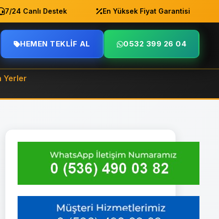
24 Canlı Destek
En Yüksek Fiyat Garantisi
A
HEMEN TEKLIF AL
0532 399 26 04
n Yerler