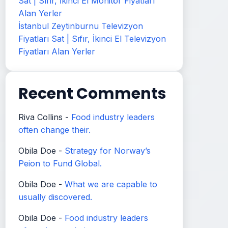
Sat | Sıfır, İkinci El Monitör Fiyatları
Alan Yerler
İstanbul Zeytinburnu Televizyon
Fiyatları Sat | Sıfır, İkinci El Televizyon
Fiyatları Alan Yerler
Recent Comments
Riva Collins
-
Food industry leaders
often change their.
Obila Doe
-
Strategy for Norway’s
Peion to Fund Global.
Obila Doe
-
What we are capable to
usually discovered.
Obila Doe
-
Food industry leaders