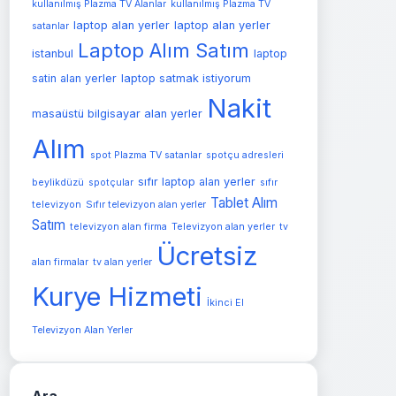
kullanılmış Plazma TV Alanlar
kullanılmış Plazma TV
laptop alan yerler
laptop alan yerler
satanlar
Laptop Alım Satım
istanbul
laptop
satin alan yerler
laptop satmak istiyorum
Nakit
masaüstü bilgisayar alan yerler
Alım
spot Plazma TV satanlar
spotçu adresleri
sıfır laptop alan yerler
beylikdüzü
spotçular
sıfır
Tablet Alım
televizyon
Sıfır televizyon alan yerler
Satım
Televizyon alan yerler
televizyon alan firma
tv
Ücretsiz
alan firmalar
tv alan yerler
Kurye Hizmeti
İkinci El
Televizyon Alan Yerler