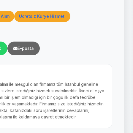
 Alım
Ücretsiz Kurye Hizmeti
p
E-posta
 alımı ile meşgul olan firmamız tüm İstanbul geneline
zlere istediğiniz hizmeti sunabilmektir. İkinci el eşya
arı bir işlem olmadığı için bir çoğu ilk defa tecrübe
ikler yaşamaktadır. Firmamız size istediğiniz hizmetin
akta, kafanızdaki soru işaretlerinin cevaplarını,
laşımı ile kaldırmaya gayret etmektedir.