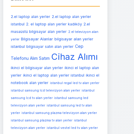
2.el laptop alan yerler
2.el laptop alan yerler
istanbul
2. el laptop alan yerler kadıköy
2.el
masaüstü bilgisayar alan yerler
2.el televizyon alan
Bilgisayar Alanlar
bilgisayar alan yerler
yerler
Cep
istanbul
bilgisayar satın alan yerler
Cihaz Alımı
Telefonu Alım Satım
ikinci el bilgisayar alan yerler
ikinci el laptop alan
yerler
ikinci el laptop alan yerler istanbul
ikinci el
notebook alan yerler
istanbul regal led tv alan yerler
istanbul samsung lcd televizyon alan yerler
istanbul
samsung lcd tv alan yerler
istanbul samsung led
televizyon alan yerler
istanbul samsung led tv alan
yerler
istanbul samsung plazma televizyon alan yerler
istanbul samsung plazma tv alan yerler
istanbul
televizyon alan yerler
istanbul vestel led tv alan yerler