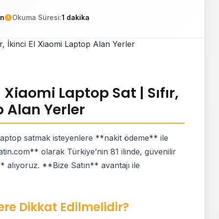
in
Okuma Süresi:
1 dakika
iaomi Laptop Sat | Sıfır,
p Alan Yerler
aptop satmak isteyenlere **nakit ödeme** ile
tin.com** olarak Türkiye’nin 81 ilinde, güvenilir
ı** alıyoruz. **Bize Satın** avantajı ile
re Dikkat Edilmelidir?