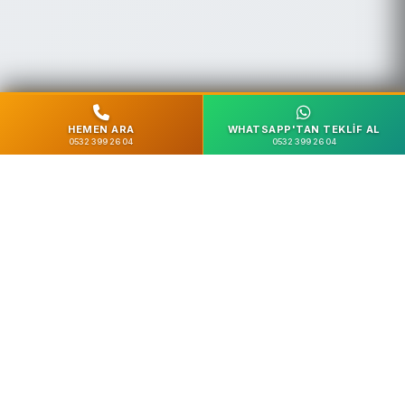
HEMEN ARA
WHATSAPP'TAN TEKLIF AL
0532 399 26 04
0532 399 26 04
%100 Güvenli
SSL Şifreleme