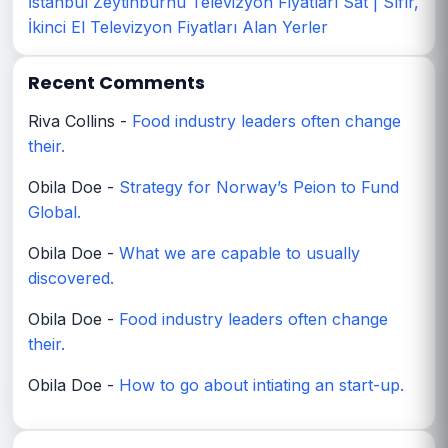
İstanbul Zeytinburnu Televizyon Fiyatları Sat | Sıfır,
İkinci El Televizyon Fiyatları Alan Yerler
Recent Comments
Riva Collins
-
Food industry leaders often change
their.
Obila Doe
-
Strategy for Norway’s Peion to Fund
Global.
Obila Doe
-
What we are capable to usually
discovered.
Obila Doe
-
Food industry leaders often change
their.
Obila Doe
-
How to go about intiating an start-up.