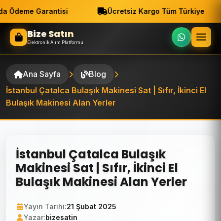
a Ödeme Garantisi
Ücretsiz Kargo Tüm Türkiye
Bize Satın
Elektronik Alım Platformu
Ana Sayfa
Blog
İstanbul Çatalca Bulaşık Makinesi Sat | Sıfır, İkinci El
Bulaşık Makinesi Alan Yerler
İstanbul Çatalca Bulaşık
Makinesi Sat | Sıfır, İkinci El
Bulaşık Makinesi Alan Yerler
Yayın Tarihi:
21 Şubat 2025
Yazar:
bizesatin