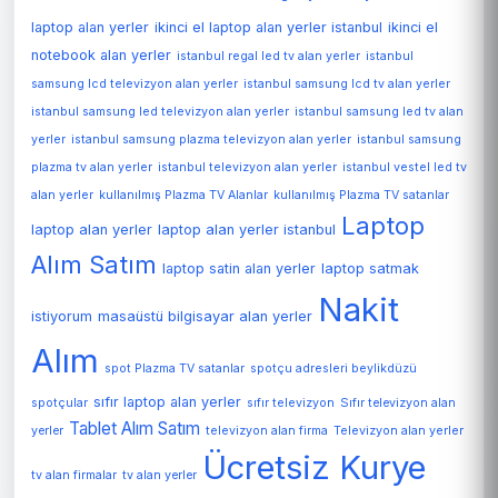
laptop alan yerler
ikinci el laptop alan yerler istanbul
ikinci el
notebook alan yerler
istanbul regal led tv alan yerler
istanbul
samsung lcd televizyon alan yerler
istanbul samsung lcd tv alan yerler
istanbul samsung led televizyon alan yerler
istanbul samsung led tv alan
yerler
istanbul samsung plazma televizyon alan yerler
istanbul samsung
plazma tv alan yerler
istanbul televizyon alan yerler
istanbul vestel led tv
alan yerler
kullanılmış Plazma TV Alanlar
kullanılmış Plazma TV satanlar
Laptop
laptop alan yerler
laptop alan yerler istanbul
Alım Satım
laptop satin alan yerler
laptop satmak
Nakit
istiyorum
masaüstü bilgisayar alan yerler
Alım
spot Plazma TV satanlar
spotçu adresleri beylikdüzü
sıfır laptop alan yerler
spotçular
sıfır televizyon
Sıfır televizyon alan
Tablet Alım Satım
Televizyon alan yerler
yerler
televizyon alan firma
Ücretsiz Kurye
tv alan firmalar
tv alan yerler