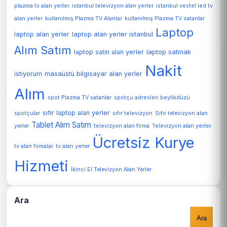
plazma tv alan yerler
istanbul televizyon alan yerler
istanbul vestel led tv
alan yerler
kullanılmış Plazma TV Alanlar
kullanılmış Plazma TV satanlar
Laptop
laptop alan yerler
laptop alan yerler istanbul
Alım Satım
laptop satin alan yerler
laptop satmak
Nakit
istiyorum
masaüstü bilgisayar alan yerler
Alım
spot Plazma TV satanlar
spotçu adresleri beylikdüzü
sıfır laptop alan yerler
spotçular
sıfır televizyon
Sıfır televizyon alan
Tablet Alım Satım
Televizyon alan yerler
yerler
televizyon alan firma
Ücretsiz Kurye
tv alan firmalar
tv alan yerler
Hizmeti
İkinci El Televizyon Alan Yerler
Ara
Ara