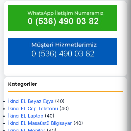
Kategoriler
İkinci EL Beyaz Eşya
(40)
İkinci EL Cep Telefonu
(40)
İkinci EL Laptop
(40)
İkinci EL Masaüstü Bilgisayar
(40)
İkinci EL Monitör
(40)