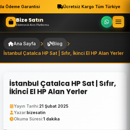
a Ödeme Garantisi
Ücretsiz Kargo Tüm Türkiye
Bize Satın
Elektronik Alım Platformu
Ana Sayfa
Blog
İstanbul Çatalca HP Sat | Sıfır, İkinci El HP Alan Yerler
İstanbul Çatalca HP Sat | Sıfır,
İkinci El HP Alan Yerler
Yayın Tarihi:
21 Şubat 2025
Yazar:
bizesatin
Okuma Süresi:
1 dakika