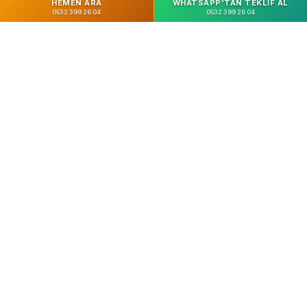
HEMEN ARA
WHATSAPP'TAN TEKLIF AL
0532 399 26 04
0532 399 26 04
%100 Güvenli
SSL Şifreleme