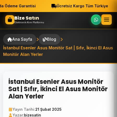
a Ödeme Garantisi
Ücretsiz Kargo Tüm Türkiye
Bize Satın
Elektronik Alım Platformu
Ana Sayfa
Blog
İstanbul Esenler Asus Monitör Sat | Sıfır, İkinci El Asus
Monitör Alan Yerler
İstanbul Esenler Asus Monitör
Sat | Sıfır, İkinci El Asus Monitör
Alan Yerler
Yayın Tarihi:
21 Şubat 2025
Yazar:
bizesatin