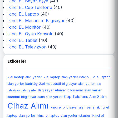
İkinci EL Beyaz Eşya
(40)
İkinci EL Cep Telefonu
(40)
İkinci EL Laptop
(40)
İkinci EL Masaüstü Bilgisayar
(40)
İkinci EL Monitör
(40)
İkinci EL Oyun Konsolu
(40)
İkinci EL Tablet
(40)
İkinci EL Televizyon
(40)
Etiketler
2.el laptop alan yerler
2.el laptop alan yerler istanbul
2. el laptop
alan yerler kadıköy
2.el masaüstü bilgisayar alan yerler
2.el
Bilgisayar Alanlar
bilgisayar alan yerler
televizyon alan yerler
Cep Telefonu Alım Satım
istanbul
bilgisayar satın alan yerler
Cihaz Alımı
ikinci el bilgisayar alan yerler
ikinci el
laptop alan yerler
ikinci el laptop alan yerler istanbul
ikinci el