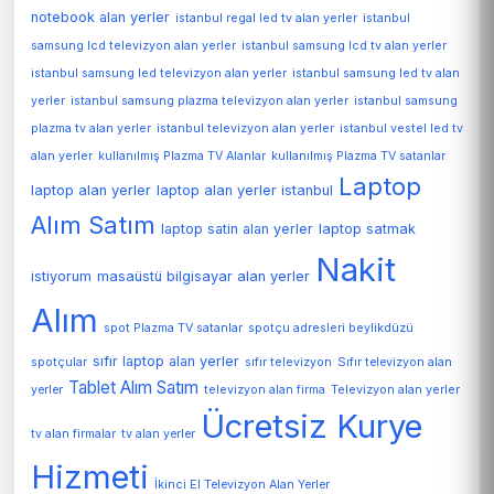
notebook alan yerler
istanbul regal led tv alan yerler
istanbul
samsung lcd televizyon alan yerler
istanbul samsung lcd tv alan yerler
istanbul samsung led televizyon alan yerler
istanbul samsung led tv alan
yerler
istanbul samsung plazma televizyon alan yerler
istanbul samsung
plazma tv alan yerler
istanbul televizyon alan yerler
istanbul vestel led tv
alan yerler
kullanılmış Plazma TV Alanlar
kullanılmış Plazma TV satanlar
Laptop
laptop alan yerler
laptop alan yerler istanbul
Alım Satım
laptop satin alan yerler
laptop satmak
Nakit
istiyorum
masaüstü bilgisayar alan yerler
Alım
spot Plazma TV satanlar
spotçu adresleri beylikdüzü
sıfır laptop alan yerler
spotçular
sıfır televizyon
Sıfır televizyon alan
Tablet Alım Satım
Televizyon alan yerler
yerler
televizyon alan firma
Ücretsiz Kurye
tv alan firmalar
tv alan yerler
Hizmeti
İkinci El Televizyon Alan Yerler