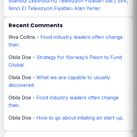
İstanbul Zeytinburnu Televizyon Fiyatları Sat | Sıfır,
İkinci El Televizyon Fiyatları Alan Yerler
Recent Comments
Riva Collins
-
Food industry leaders often change
their.
Obila Doe
-
Strategy for Norway’s Peion to Fund
Global.
Obila Doe
-
What we are capable to usually
discovered.
Obila Doe
-
Food industry leaders often change
their.
Obila Doe
-
How to go about intiating an start-up.