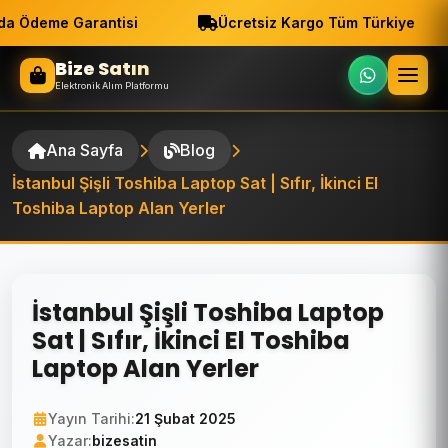
a Ödeme Garantisi
Ücretsiz Kargo Tüm Türkiye
Bize Satın
Elektronik Alım Platformu
Ana Sayfa
Blog
İstanbul Şişli Toshiba Laptop Sat | Sıfır, İkinci El
Toshiba Laptop Alan Yerler
İstanbul Şişli Toshiba Laptop
Sat | Sıfır, İkinci El Toshiba
Laptop Alan Yerler
Yayın Tarihi:
21 Şubat 2025
Yazar:
bizesatin