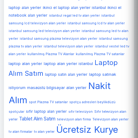
laptop alan yerler
ikinci el laptop alan yerler istanbul
ikinci el
notebook alan yerler
istanbul regal led tv alan yerler
istanbul
samsung lcd televizyon alan yerler
istanbul samsung lcd tv alan yerler
istanbul samsung led televizyon alan yerler
istanbul samsung led tv alan
yerler
istanbul samsung plazma televizyon alan yerler
istanbul samsung
plazma tv alan yerler
istanbul televizyon alan yerler
istanbul vestel led tv
alan yerler
kullanılmış Plazma TV Alanlar
kullanılmış Plazma TV satanlar
Laptop
laptop alan yerler
laptop alan yerler istanbul
Alım Satım
laptop satin alan yerler
laptop satmak
Nakit
istiyorum
masaüstü bilgisayar alan yerler
Alım
spot Plazma TV satanlar
spotçu adresleri beylikdüzü
sıfır laptop alan yerler
spotçular
sıfır televizyon
Sıfır televizyon alan
Tablet Alım Satım
Televizyon alan yerler
yerler
televizyon alan firma
Ücretsiz Kurye
tv alan firmalar
tv alan yerler