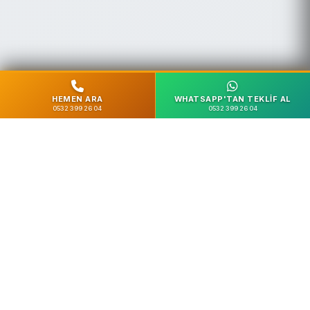
HEMEN ARA
WHATSAPP'TAN TEKLIF AL
0532 399 26 04
0532 399 26 04
%100 Güvenli
SSL Şifreleme