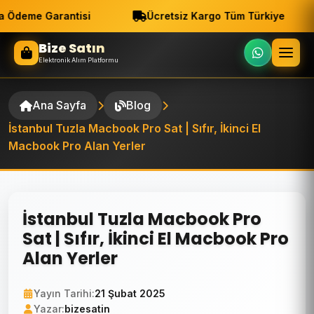
 Ödeme Garantisi
Ücretsiz Kargo Tüm Türkiye
Bize Satın
Elektronik Alım Platformu
Ana Sayfa
Blog
İstanbul Tuzla Macbook Pro Sat | Sıfır, İkinci El
Macbook Pro Alan Yerler
İstanbul Tuzla Macbook Pro
Sat | Sıfır, İkinci El Macbook Pro
Alan Yerler
Yayın Tarihi:
21 Şubat 2025
Yazar:
bizesatin