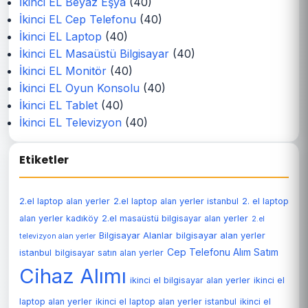
İkinci EL Beyaz Eşya
(40)
İkinci EL Cep Telefonu
(40)
İkinci EL Laptop
(40)
İkinci EL Masaüstü Bilgisayar
(40)
İkinci EL Monitör
(40)
İkinci EL Oyun Konsolu
(40)
İkinci EL Tablet
(40)
İkinci EL Televizyon
(40)
Etiketler
2.el laptop alan yerler
2.el laptop alan yerler istanbul
2. el laptop
alan yerler kadıköy
2.el masaüstü bilgisayar alan yerler
2.el
Bilgisayar Alanlar
bilgisayar alan yerler
televizyon alan yerler
Cep Telefonu Alım Satım
istanbul
bilgisayar satın alan yerler
Cihaz Alımı
ikinci el bilgisayar alan yerler
ikinci el
laptop alan yerler
ikinci el laptop alan yerler istanbul
ikinci el