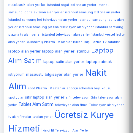
notebook alan yerler
istanbul regal led tv alan yerler
istanbul
samsung lcd televizyon alan yerler
istanbul samsung lcd tv alan yerler
istanbul samsung led televizyon alan yerler
istanbul samsung led tv alan
yerler
istanbul samsung plazma televizyon alan yerler
istanbul samsung
plazma tv alan yerler
istanbul televizyon alan yerler
istanbul vestel led tv
alan yerler
kullanılmış Plazma TV Alanlar
kullanılmış Plazma TV satanlar
Laptop
laptop alan yerler
laptop alan yerler istanbul
Alım Satım
laptop satin alan yerler
laptop satmak
Nakit
istiyorum
masaüstü bilgisayar alan yerler
Alım
spot Plazma TV satanlar
spotçu adresleri beylikdüzü
sıfır laptop alan yerler
spotçular
sıfır televizyon
Sıfır televizyon alan
Tablet Alım Satım
Televizyon alan yerler
yerler
televizyon alan firma
Ücretsiz Kurye
tv alan firmalar
tv alan yerler
Hizmeti
İkinci El Televizyon Alan Yerler