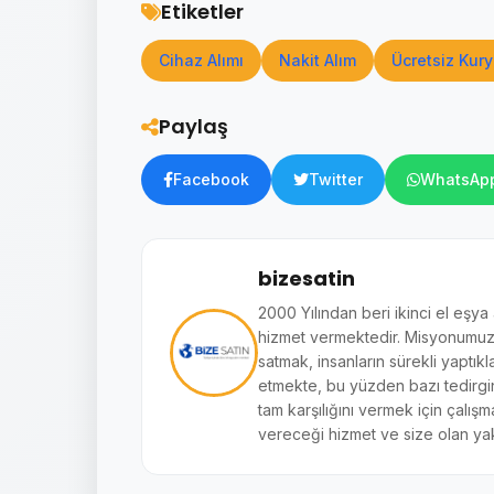
Etiketler
Cihaz Alımı
Nakit Alım
Ücretsiz Kury
Paylaş
Facebook
Twitter
WhatsAp
bizesatin
2000 Yılından beri ikinci el eşya
hizmet vermektedir. Misyonumuz si
satmak, insanların sürekli yaptıkl
etmekte, bu yüzden bazı tedirginl
tam karşılığını vermek için çalışm
vereceği hizmet ve size olan yak