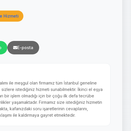
e Hizmeti
p
E-posta
 alımı ile meşgul olan firmamız tüm İstanbul geneline
zlere istediğiniz hizmeti sunabilmektir. İkinci el eşya
arı bir işlem olmadığı için bir çoğu ilk defa tecrübe
ikler yaşamaktadır. Firmamız size istediğiniz hizmetin
akta, kafanızdaki soru işaretlerinin cevaplarını,
laşımı ile kaldırmaya gayret etmektedir.