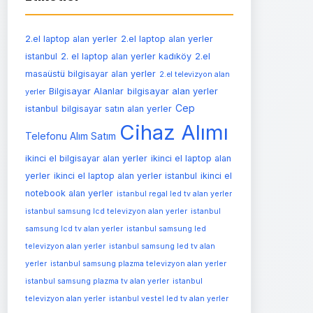
2.el laptop alan yerler
2.el laptop alan yerler
istanbul
2. el laptop alan yerler kadıköy
2.el
masaüstü bilgisayar alan yerler
2.el televizyon alan
Bilgisayar Alanlar
bilgisayar alan yerler
yerler
Cep
istanbul
bilgisayar satın alan yerler
Cihaz Alımı
Telefonu Alım Satım
ikinci el bilgisayar alan yerler
ikinci el laptop alan
yerler
ikinci el laptop alan yerler istanbul
ikinci el
notebook alan yerler
istanbul regal led tv alan yerler
istanbul samsung lcd televizyon alan yerler
istanbul
samsung lcd tv alan yerler
istanbul samsung led
televizyon alan yerler
istanbul samsung led tv alan
yerler
istanbul samsung plazma televizyon alan yerler
istanbul samsung plazma tv alan yerler
istanbul
televizyon alan yerler
istanbul vestel led tv alan yerler