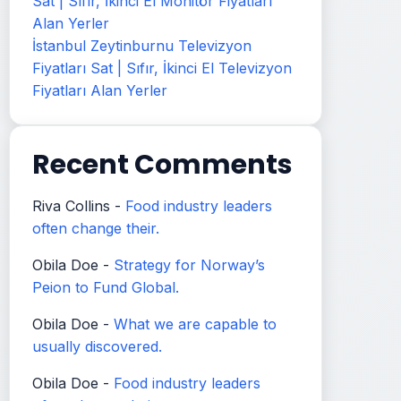
Sat | Sıfır, İkinci El Monitör Fiyatları
Alan Yerler
İstanbul Zeytinburnu Televizyon
Fiyatları Sat | Sıfır, İkinci El Televizyon
Fiyatları Alan Yerler
Recent Comments
Riva Collins
-
Food industry leaders
often change their.
Obila Doe
-
Strategy for Norway’s
Peion to Fund Global.
Obila Doe
-
What we are capable to
usually discovered.
Obila Doe
-
Food industry leaders