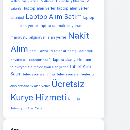
kullanılmış Plazma TV Alanlar
kullanılmış Plazma TV
laptop alan yerler
laptop alan yerler
satanlar
Laptop Alım Satım
istanbul
laptop
satin alan yerler
laptop satmak istiyorum
Nakit
masaüstü bilgisayar alan yerler
Alım
spot Plazma TV satanlar
spotçu adresleri
sıfır laptop alan yerler
beylikdüzü
spotçular
sıfır
Tablet Alım
televizyon
Sıfır televizyon alan yerler
Satım
Televizyon alan yerler
televizyon alan firma
tv
Ücretsiz
alan firmalar
tv alan yerler
Kurye Hizmeti
İkinci El
Televizyon Alan Yerler