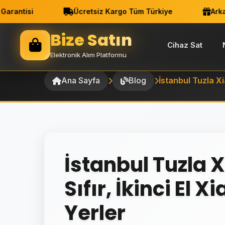
ntisi
Ücretsiz Kargo Tüm Türkiye
Arkadaş
Bize Satın
Cihaz Sat
Elektronik Alım Platformu
Ana Sayfa
Blog
İstanbul Tuzla Xia
İstanbul Tuzla X
Sıfır, İkinci El 
Yerler