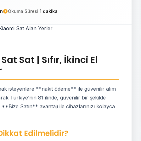
in
Okuma Süresi:
1 dakika
t Sat | Sıfır, İkinci El
r
ak isteyenlere **nakit ödeme** ile güvenilir alım
k Türkiye’nin 81 ilinde, güvenilir bir şekilde
z. **Bize Satın** avantajı ile cihazlarınızı kolayca
Dikkat Edilmelidir?