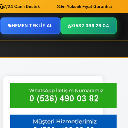
24 Canlı Destek
En Yüksek Fiyat Garantisi
A
HEMEN TEKLIF AL
0532 399 26 04