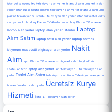
istanbul samsung led televizyon alan yerler
istanbul samsung led tv alan
yerler
istanbul samsung plazma televizyon alan yerler
istanbul samsung
plazma tv alan yerler
istanbul televizyon alan yerler
istanbul vestel led tv
alan yerler
kullanılmış Plazma TV Alanlar
kullanılmış Plazma TV satanlar
Laptop
laptop alan yerler
laptop alan yerler istanbul
Alım Satım
laptop satin alan yerler
laptop satmak
Nakit
istiyorum
masaüstü bilgisayar alan yerler
Alım
spot Plazma TV satanlar
spotçu adresleri beylikdüzü
sıfır laptop alan yerler
spotçular
sıfır televizyon
Sıfır televizyon alan
Tablet Alım Satım
Televizyon alan yerler
yerler
televizyon alan firma
Ücretsiz Kurye
tv alan firmalar
tv alan yerler
Hizmeti
İkinci El Televizyon Alan Yerler