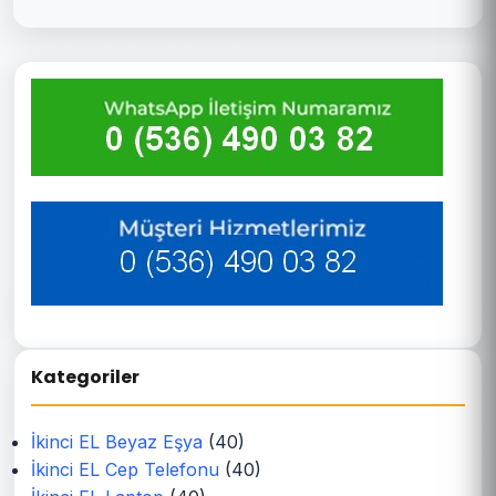
Kategoriler
İkinci EL Beyaz Eşya
(40)
İkinci EL Cep Telefonu
(40)