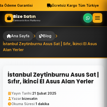
a Ödeme Garantisi
Ücretsiz Kargo Tüm Türkiye
Bize Satın
Elektronik Alım Platformu
Ana Sayfa
Blog
İstanbul Zeytinburnu Asus Sat | Sıfır, İkinci El Asus
Alan Yerler
İstanbul Zeytinburnu Asus Sat |
Sıfır, İkinci El Asus Alan Yerler
Yayın Tarihi:
21 Şubat 2025
Yazar:
bizesatin
Okuma Süresi:
1 dakika