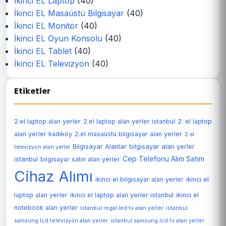
İkinci EL Laptop
(40)
İkinci EL Masaüstü Bilgisayar
(40)
İkinci EL Monitör
(40)
İkinci EL Oyun Konsolu
(40)
İkinci EL Tablet
(40)
İkinci EL Televizyon
(40)
Etiketler
2.el laptop alan yerler
2.el laptop alan yerler istanbul
2. el laptop
alan yerler kadıköy
2.el masaüstü bilgisayar alan yerler
2.el
Bilgisayar Alanlar
bilgisayar alan yerler
televizyon alan yerler
Cep Telefonu Alım Satım
istanbul
bilgisayar satın alan yerler
Cihaz Alımı
ikinci el bilgisayar alan yerler
ikinci el
laptop alan yerler
ikinci el laptop alan yerler istanbul
ikinci el
notebook alan yerler
istanbul regal led tv alan yerler
istanbul
samsung lcd televizyon alan yerler
istanbul samsung lcd tv alan yerler