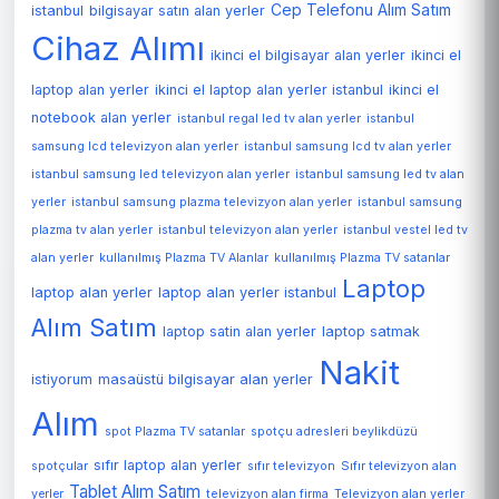
Cep Telefonu Alım Satım
istanbul
bilgisayar satın alan yerler
Cihaz Alımı
ikinci el bilgisayar alan yerler
ikinci el
laptop alan yerler
ikinci el laptop alan yerler istanbul
ikinci el
notebook alan yerler
istanbul regal led tv alan yerler
istanbul
samsung lcd televizyon alan yerler
istanbul samsung lcd tv alan yerler
istanbul samsung led televizyon alan yerler
istanbul samsung led tv alan
yerler
istanbul samsung plazma televizyon alan yerler
istanbul samsung
plazma tv alan yerler
istanbul televizyon alan yerler
istanbul vestel led tv
alan yerler
kullanılmış Plazma TV Alanlar
kullanılmış Plazma TV satanlar
Laptop
laptop alan yerler
laptop alan yerler istanbul
Alım Satım
laptop satin alan yerler
laptop satmak
Nakit
istiyorum
masaüstü bilgisayar alan yerler
Alım
spot Plazma TV satanlar
spotçu adresleri beylikdüzü
sıfır laptop alan yerler
spotçular
sıfır televizyon
Sıfır televizyon alan
Tablet Alım Satım
Televizyon alan yerler
yerler
televizyon alan firma