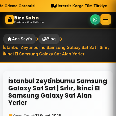
a Ödeme Garantisi
Ücretsiz Kargo Tüm Türkiye
Bize Satın
Elektronik Alım Platformu
Ana Sayfa
Blog
İstanbul Zeytinburnu Samsung Galaxy Sat Sat | Sıfır,
İkinci El Samsung Galaxy Sat Alan Yerler
İstanbul Zeytinburnu Samsung
Galaxy Sat Sat | Sıfır, İkinci El
Samsung Galaxy Sat Alan
Yerler
Yayın Tarihi:
21 Şubat 2025