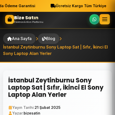
a Ödeme Garantisi
Ücretsiz Kargo Tüm Türkiye
Bize Satın
Elektronik Alım Platformu
Ana Sayfa
Blog
İstanbul Zeytinburnu Sony Laptop Sat | Sıfır, İkinci El
Sony Laptop Alan Yerler
İstanbul Zeytinburnu Sony
Laptop Sat | Sıfır, İkinci El Sony
Laptop Alan Yerler
Yayın Tarihi:
21 Şubat 2025
Yazar:
bizesatin