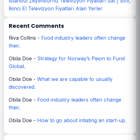
İstanbul Zeytinburnu Televizyon Fiyatları Sat | Sıfır,
İkinci El Televizyon Fiyatları Alan Yerler
Recent Comments
Riva Collins
-
Food industry leaders often change
their.
Obila Doe
-
Strategy for Norway’s Peion to Fund
Global.
Obila Doe
-
What we are capable to usually
discovered.
Obila Doe
-
Food industry leaders often change
their.
Obila Doe
-
How to go about intiating an start-up.