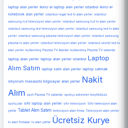
laptop alan yerler
ikinci el laptop alan yerler istanbul
ikinci el
notebook alan yerler
istanbul regal led tv alan yerler
istanbul
samsung lcd televizyon alan yerler
istanbul samsung lcd tv alan yerler
istanbul samsung led televizyon alan yerler
istanbul samsung led tv alan
yerler
istanbul samsung plazma televizyon alan yerler
istanbul samsung
plazma tv alan yerler
istanbul televizyon alan yerler
istanbul vestel led tv
alan yerler
kullanılmış Plazma TV Alanlar
kullanılmış Plazma TV satanlar
Laptop
laptop alan yerler
laptop alan yerler istanbul
Alım Satım
laptop satin alan yerler
laptop satmak
Nakit
istiyorum
masaüstü bilgisayar alan yerler
Alım
spot Plazma TV satanlar
spotçu adresleri beylikdüzü
sıfır laptop alan yerler
spotçular
sıfır televizyon
Sıfır televizyon alan
Tablet Alım Satım
Televizyon alan yerler
yerler
televizyon alan firma
Ücretsiz Kurye
tv alan firmalar
tv alan yerler