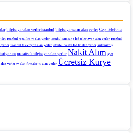
Cep Telefonu
nlar
bilgisayar alan yerler istanbul
bilgisayar satın alan yerler
rler
istanbul regal led tv alan yerler
istanbul samsung lcd televizyon alan yerler
istanbul
 yerler
istanbul televizyon alan yerler
istanbul vestel led tv alan yerler
kullanılmış
Nakit Alım
 istiyorum
masaüstü bilgisayar alan yerler
spot
Ücretsiz Kurye
alan yerler
tv alan yerler
tv alan firmalar