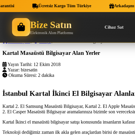
tisi
Ücretsiz Kargo Tüm Türkiye
Arkadaşını Ge
Bize Satın
Cihaz Sat
Elektronik Alım Platformu
Ana Sayfa
Blog
Kartal Masaüstü Bilgisayar Alan Yerler
Kartal Masaüstü Bilgisayar Alan Yerler
Yayın Tarihi:
12 Ekim 2018
Yazar:
bizesatin
Okuma Süresi:
2 dakika
İstanbul Kartal İkinci El Bilgisayar Alanla
Kartal 2. El Samsung Masaüstü Bilgisayar, Kartal 2. El Apple Masaüst
2. El Casper Masaüstü Bilgisayar aramalarınıza bizimle son vereceksi
Kartal İkinci el masaüstü bilgisayar satışı konusunda insanların kafası
Teknoloji dediğimiz zaman ilk akla gelen araçlardan birisi de masaüstü