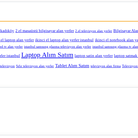
r kadıköy
2.el masaüstü bilgisayar alan yerler
Bilgisayar Ala
2.el televizyon alan yerler
 el laptop alan yerler
ikinci el laptop alan yerler istanbul
ikinci el notebook alan ye
ed tv alan yerler
istanbul samsung plazma televizyon alan yerler
istanbul samsung plazma tv alan
Laptop Alım Satım
rler istanbul
laptop satin alan yerler
laptop satmak
Tablet Alım Satım
Sıfır televizyon alan yerler
Televizyon 
r televizyon
televizyon alan firma