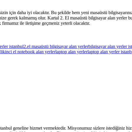
 sizin için daha iyi olacaktır. Bu şekilde hem yeni masaüstü bilgisayar
ze gerek kalmamış olur. Kartal 2. El masaüstü bilgisayar alan yerler bu 
k firmamız ile iletişime geçmeniz yeterli olacaktır.
erler istanbul
2.el masaüstü bilgisayar alan yerler
bilgisayar alan yerler i
l
ikinci el notebook alan yerler
laptop alan yerler
laptop alan yerler istanb
tanbul geneline hizmet vermektedir. Misyonumuz sizlere istediğiniz hizme