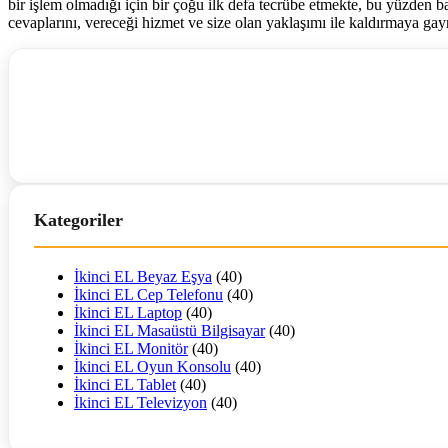
bir işlem olmadığı için bir çoğu ilk defa tecrübe etmekte, bu yüzden ba
cevaplarını, vereceği hizmet ve size olan yaklaşımı ile kaldırmaya gay
Kategoriler
İkinci EL Beyaz Eşya
(40)
İkinci EL Cep Telefonu
(40)
İkinci EL Laptop
(40)
İkinci EL Masaüstü Bilgisayar
(40)
İkinci EL Monitör
(40)
İkinci EL Oyun Konsolu
(40)
İkinci EL Tablet
(40)
İkinci EL Televizyon
(40)