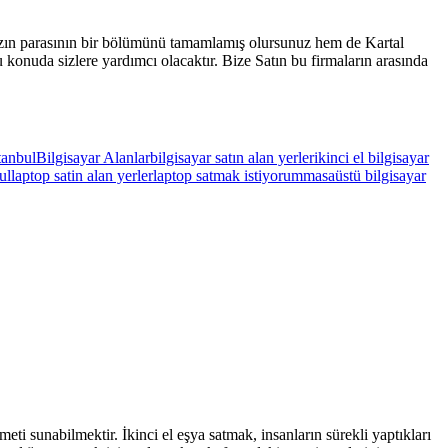
ınızın parasının bir bölümünü tamamlamış olursunuz hem de Kartal
konuda sizlere yardımcı olacaktır. Bize Satın bu firmaların arasında
stanbul
Bilgisayar Alanlar
bilgisayar satın alan yerler
ikinci el bilgisayar
ul
laptop satin alan yerler
laptop satmak istiyorum
masaüstü bilgisayar
ti sunabilmektir. İkinci el eşya satmak, insanların sürekli yaptıkları