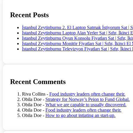
Recent Posts
İstanbul Zeytinburnu 2. El Laptop Satmak İstiyorum Sat | Sı
İstanbul Zeytinburnu Laptop Alan Yerler Sat | Sıfır, İkinci 
İstanbul Zeytinburnu Oyun Konsolu Fiyatları Sat | Sıfır, İk
İstanbul Zeytinburnu Monitör Fiyatları Sat | Sıfır, İkinci El
İstanbul Zeytinburnu Televizyon Fiyatları Sat | Sıfır, İkinci
Recent Comments
Riva Collins
-
Food industry leaders often change their.
Obila Doe
-
Strategy for Norway’s Peion to Fund Global.
Obila Doe
-
What we are capable to usually discovered.
Obila Doe
-
Food industry leaders often change their.
Obila Doe
-
How to go about intiating an start-up.