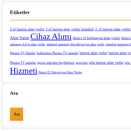
Etiketler
2.el laptop alan yerler
2.el laptop alan yerler istanbul
2. el laptop alan yerle
Cihaz Alımı
Alım Satım
ikinci el bilgisayar alan yerler
ikinci
samsung lcd tv alan yerler
istanbul samsung led televizyon alan yerler
istanbul samsung l
laptop alan yerler
laptop alan ye
Plazma TV Alanlar
kullanılmış Plazma TV satanlar
sıfır laptop alan yerler
Plazma TV satanlar
spotçu adresleri beylikdüzü
spotçular
sıfı
Hizmeti
İkinci El Televizyon Alan Yerler
Ara
Ara