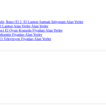
fır, İkinci El 2. El Laptop Satmak İstiyorum Alan Yerler
El Laptop Alan Yerler Alan Yerler
inci El Oyun Konsolu Fiyatları Alan Yerler
 Monitör Fiyatları Alan Yerler
 El Televizyon Fiyatları Alan Yerler