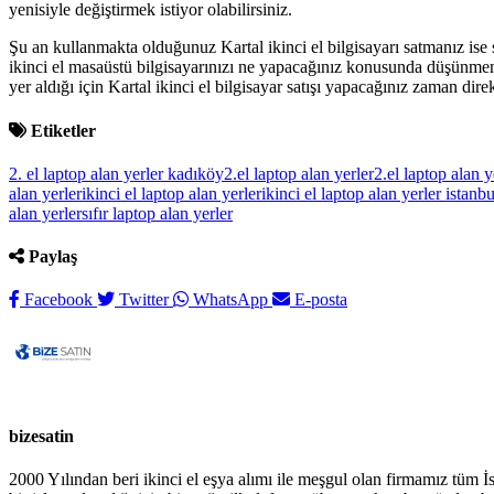
yenisiyle değiştirmek istiyor olabilirsiniz.
Şu an kullanmakta olduğunuz Kartal ikinci el bilgisayarı satmanız ise
ikinci el masaüstü bilgisayarınızı ne yapacağınız konusunda düşünmeni
yer aldığı için Kartal ikinci el bilgisayar satışı yapacağınız zaman dire
Etiketler
2. el laptop alan yerler kadıköy
2.el laptop alan yerler
2.el laptop alan y
alan yerler
ikinci el laptop alan yerler
ikinci el laptop alan yerler istanbu
alan yerler
sıfır laptop alan yerler
Paylaş
Facebook
Twitter
WhatsApp
E-posta
bizesatin
2000 Yılından beri ikinci el eşya alımı ile meşgul olan firmamız tüm İs