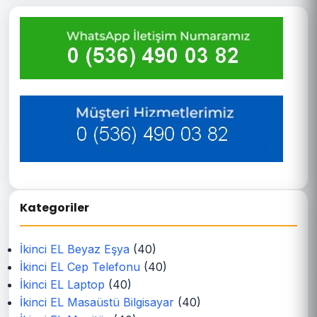
Kategoriler
İkinci EL Beyaz Eşya
(40)
İkinci EL Cep Telefonu
(40)
İkinci EL Laptop
(40)
İkinci EL Masaüstü Bilgisayar
(40)