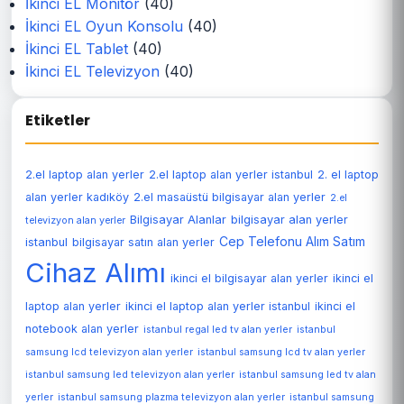
İkinci EL Monitör
(40)
İkinci EL Oyun Konsolu
(40)
İkinci EL Tablet
(40)
İkinci EL Televizyon
(40)
Etiketler
2.el laptop alan yerler
2.el laptop alan yerler istanbul
2. el laptop
alan yerler kadıköy
2.el masaüstü bilgisayar alan yerler
2.el
Bilgisayar Alanlar
bilgisayar alan yerler
televizyon alan yerler
Cep Telefonu Alım Satım
istanbul
bilgisayar satın alan yerler
Cihaz Alımı
ikinci el bilgisayar alan yerler
ikinci el
laptop alan yerler
ikinci el laptop alan yerler istanbul
ikinci el
notebook alan yerler
istanbul regal led tv alan yerler
istanbul
samsung lcd televizyon alan yerler
istanbul samsung lcd tv alan yerler
istanbul samsung led televizyon alan yerler
istanbul samsung led tv alan
yerler
istanbul samsung plazma televizyon alan yerler
istanbul samsung