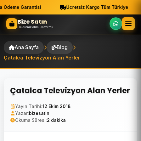
 Ödeme Garantisi
Ücretsiz Kargo Tüm Türkiye
Bize Satın
Elektronik Alım Platformu
Ana Sayfa
Blog
Çatalca Televizyon Alan Yerler
Çatalca Televizyon Alan Yerler
Yayın Tarihi:
12 Ekim 2018
Yazar:
bizesatin
Okuma Süresi:
2 dakika