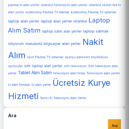
plazma tv alan yerler
istanbul televizyon alan yerler
istanbul vestel led tv
alan yerler
kullanılmış Plazma TV Alanlar
kullanılmış Plazma TV satanlar
Laptop
laptop alan yerler
laptop alan yerler istanbul
Alım Satım
laptop satin alan yerler
laptop satmak
Nakit
istiyorum
masaüstü bilgisayar alan yerler
Alım
spot Plazma TV satanlar
spotçu adresleri beylikdüzü
sıfır laptop alan yerler
spotçular
sıfır televizyon
Sıfır televizyon alan
Tablet Alım Satım
Televizyon alan yerler
yerler
televizyon alan firma
Ücretsiz Kurye
tv alan firmalar
tv alan yerler
Hizmeti
İkinci El Televizyon Alan Yerler
Ara
Ara