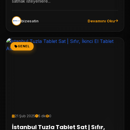
satmak isteyenlere...
bizesatin
Devamını Oku
GENEL
21 Şub 2025
5 dk
0
İstanbul Tuzla Tablet Sat | Sıfır,