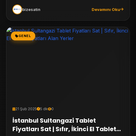
bizesatin
Devamını Oku
GENEL
21 Şub 2025
5 dk
0
İstanbul Sultangazi Tablet
Fiyatları Sat | Sıfır, İkinci El Tablet