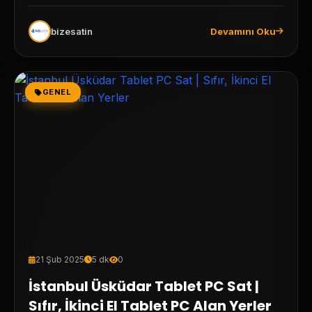
bizesatin
Devamını Oku
GENEL
21 Şub 2025
5 dk
0
İstanbul Üsküdar Tablet PC Sat |
Sıfır, İkinci El Tablet PC Alan Yerler