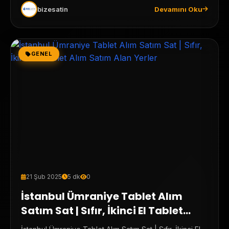
bizesatin
Devamını Oku
GENEL
21 Şub 2025
5 dk
0
İstanbul Ümraniye Tablet Alım
Satım Sat | Sıfır, İkinci El Tablet
Alım Satım Alan Yerler