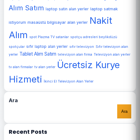
Alım Satım
laptop satin alan yerler
laptop satmak
Nakit
istiyorum
masaüstü bilgisayar alan yerler
Alım
spot Plazma TV satanlar
spotçu adresleri beylikdüzü
sıfır laptop alan yerler
spotçular
sıfır televizyon
Sıfır televizyon alan
Tablet Alım Satım
Televizyon alan yerler
yerler
televizyon alan firma
Ücretsiz Kurye
tv alan firmalar
tv alan yerler
Hizmeti
İkinci El Televizyon Alan Yerler
Ara
Ara
Recent Posts