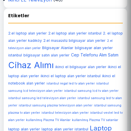
Etiketler
2.el laptop alan yerler
2.el laptop alan yerler istanbul
2. el laptop
alan yerler kadıköy
2.el masaüstü bilgisayar alan yerler
2.el
Bilgisayar Alanlar
bilgisayar alan yerler
televizyon alan yerler
Cep Telefonu Alım Satım
istanbul
bilgisayar satın alan yerler
Cihaz Alımı
ikinci el bilgisayar alan yerler
ikinci el
laptop alan yerler
ikinci el laptop alan yerler istanbul
ikinci el
notebook alan yerler
istanbul regal led tv alan yerler
istanbul
samsung lcd televizyon alan yerler
istanbul samsung lcd tv alan yerler
istanbul samsung led televizyon alan yerler
istanbul samsung led tv alan
yerler
istanbul samsung plazma televizyon alan yerler
istanbul samsung
plazma tv alan yerler
istanbul televizyon alan yerler
istanbul vestel led tv
alan yerler
kullanılmış Plazma TV Alanlar
kullanılmış Plazma TV satanlar
Laptop
laptop alan yerler
laptop alan yerler istanbul