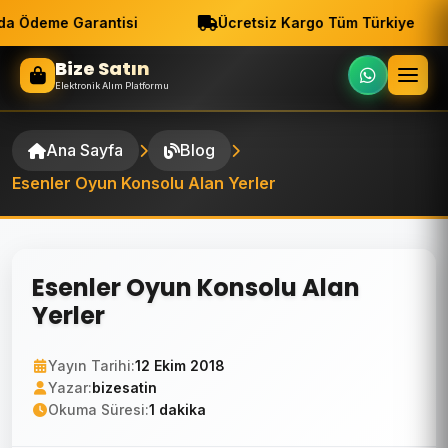
a Ödeme Garantisi
Ücretsiz Kargo Tüm Türkiye
Bize Satın
Elektronik Alım Platformu
Ana Sayfa
Blog
Esenler Oyun Konsolu Alan Yerler
Esenler Oyun Konsolu Alan
Yerler
Yayın Tarihi:
12 Ekim 2018
Yazar:
bizesatin
Okuma Süresi:
1 dakika