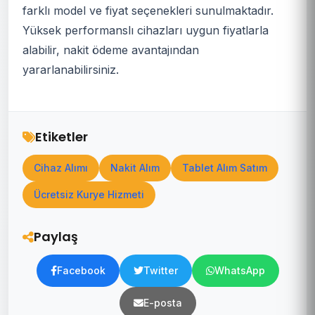
farklı model ve fiyat seçenekleri sunulmaktadır.
Yüksek performanslı cihazları uygun fiyatlarla
alabilir, nakit ödeme avantajından
yararlanabilirsiniz.
Etiketler
Cihaz Alımı
Nakit Alım
Tablet Alım Satım
Ücretsiz Kurye Hizmeti
Paylaş
Facebook
Twitter
WhatsApp
E-posta