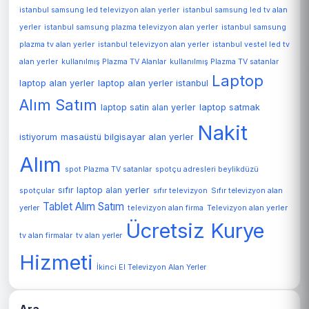
istanbul samsung led televizyon alan yerler
istanbul samsung led tv alan
yerler
istanbul samsung plazma televizyon alan yerler
istanbul samsung
plazma tv alan yerler
istanbul televizyon alan yerler
istanbul vestel led tv
alan yerler
kullanılmış Plazma TV Alanlar
kullanılmış Plazma TV satanlar
Laptop
laptop alan yerler
laptop alan yerler istanbul
Alım Satım
laptop satin alan yerler
laptop satmak
Nakit
istiyorum
masaüstü bilgisayar alan yerler
Alım
spot Plazma TV satanlar
spotçu adresleri beylikdüzü
sıfır laptop alan yerler
spotçular
sıfır televizyon
Sıfır televizyon alan
Tablet Alım Satım
Televizyon alan yerler
yerler
televizyon alan firma
Ücretsiz Kurye
tv alan firmalar
tv alan yerler
Hizmeti
İkinci El Televizyon Alan Yerler