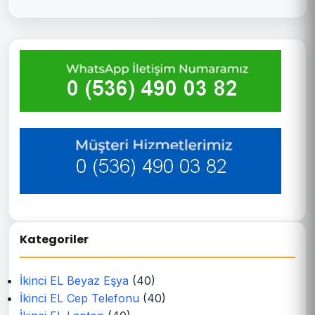
Kategoriler
İkinci EL Beyaz Eşya
(40)
İkinci EL Cep Telefonu
(40)