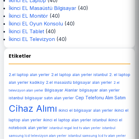
İkinci EL Laptop
(40)
İkinci EL Masaüstü Bilgisayar
(40)
İkinci EL Monitör
(40)
İkinci EL Oyun Konsolu
(40)
İkinci EL Tablet
(40)
İkinci EL Televizyon
(40)
Etiketler
2.el laptop alan yerler
2.el laptop alan yerler istanbul
2. el laptop
alan yerler kadıköy
2.el masaüstü bilgisayar alan yerler
2.el
Bilgisayar Alanlar
bilgisayar alan yerler
televizyon alan yerler
Cep Telefonu Alım Satım
istanbul
bilgisayar satın alan yerler
Cihaz Alımı
ikinci el bilgisayar alan yerler
ikinci el
laptop alan yerler
ikinci el laptop alan yerler istanbul
ikinci el
notebook alan yerler
istanbul regal led tv alan yerler
istanbul
samsung lcd televizyon alan yerler
istanbul samsung lcd tv alan yerler