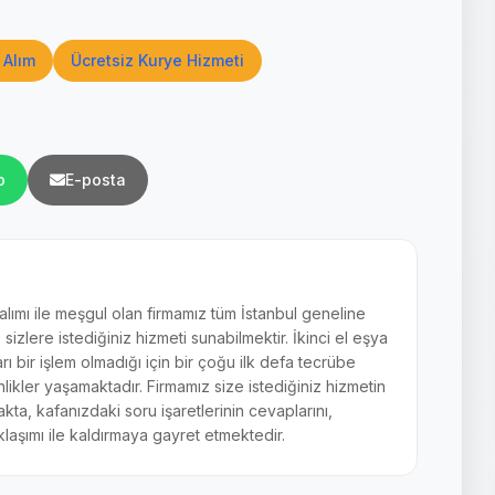
 Alım
Ücretsiz Kurye Hizmeti
p
E-posta
 alımı ile meşgul olan firmamız tüm İstanbul geneline
zlere istediğiniz hizmeti sunabilmektir. İkinci el eşya
arı bir işlem olmadığı için bir çoğu ilk defa tecrübe
ikler yaşamaktadır. Firmamız size istediğiniz hizmetin
akta, kafanızdaki soru işaretlerinin cevaplarını,
laşımı ile kaldırmaya gayret etmektedir.