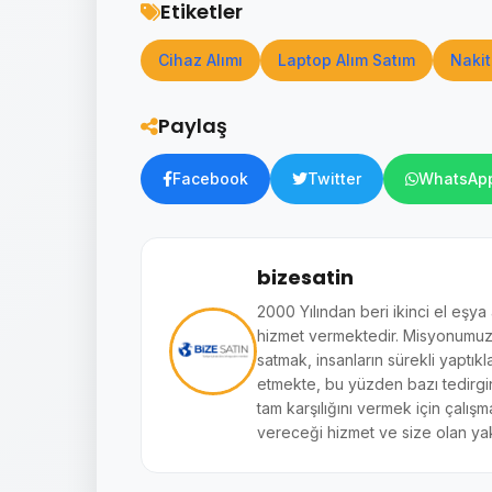
Etiketler
Cihaz Alımı
Laptop Alım Satım
Nakit
Paylaş
Facebook
Twitter
WhatsAp
bizesatin
2000 Yılından beri ikinci el eşya
hizmet vermektedir. Misyonumuz si
satmak, insanların sürekli yaptıkl
etmekte, bu yüzden bazı tedirginl
tam karşılığını vermek için çalışm
vereceği hizmet ve size olan yak