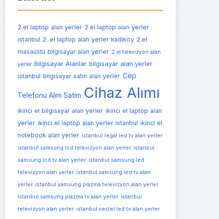
2.el laptop alan yerler
2.el laptop alan yerler
istanbul
2. el laptop alan yerler kadıköy
2.el
masaüstü bilgisayar alan yerler
2.el televizyon alan
Bilgisayar Alanlar
bilgisayar alan yerler
yerler
Cep
istanbul
bilgisayar satın alan yerler
Cihaz Alımı
Telefonu Alım Satım
ikinci el bilgisayar alan yerler
ikinci el laptop alan
yerler
ikinci el laptop alan yerler istanbul
ikinci el
notebook alan yerler
istanbul regal led tv alan yerler
istanbul samsung lcd televizyon alan yerler
istanbul
samsung lcd tv alan yerler
istanbul samsung led
televizyon alan yerler
istanbul samsung led tv alan
yerler
istanbul samsung plazma televizyon alan yerler
istanbul samsung plazma tv alan yerler
istanbul
televizyon alan yerler
istanbul vestel led tv alan yerler