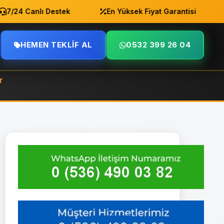
4 Canlı Destek
En Yüksek Fiyat Garantisi
An
HEMEN TEKLIF AL
0532 399 26 04
r