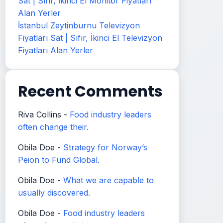
Sat | Sıfır, İkinci El Monitör Fiyatları
Alan Yerler
İstanbul Zeytinburnu Televizyon
Fiyatları Sat | Sıfır, İkinci El Televizyon
Fiyatları Alan Yerler
Recent Comments
Riva Collins
-
Food industry leaders
often change their.
Obila Doe
-
Strategy for Norway’s
Peion to Fund Global.
Obila Doe
-
What we are capable to
usually discovered.
Obila Doe
-
Food industry leaders