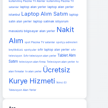
kullanılmış Plazma TV Alanlar
kullanılmış Plazma TV
laptop alan yerler
laptop alan yerler
satanlar
Laptop Alım Satım
istanbul
laptop
satin alan yerler
laptop satmak istiyorum
Nakit
masaüstü bilgisayar alan yerler
Alım
spot Plazma TV satanlar
spotçu adresleri
sıfır laptop alan yerler
beylikdüzü
spotçular
sıfır
Tablet Alım
televizyon
Sıfır televizyon alan yerler
Satım
Televizyon alan yerler
televizyon alan firma
tv
Ücretsiz
alan firmalar
tv alan yerler
Kurye Hizmeti
İkinci El
Televizyon Alan Yerler