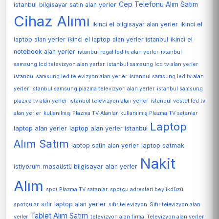
Cep Telefonu Alım Satım
istanbul
bilgisayar satın alan yerler
Cihaz Alımı
ikinci el bilgisayar alan yerler
ikinci el
laptop alan yerler
ikinci el laptop alan yerler istanbul
ikinci el
notebook alan yerler
istanbul regal led tv alan yerler
istanbul
samsung lcd televizyon alan yerler
istanbul samsung lcd tv alan yerler
istanbul samsung led televizyon alan yerler
istanbul samsung led tv alan
yerler
istanbul samsung plazma televizyon alan yerler
istanbul samsung
plazma tv alan yerler
istanbul televizyon alan yerler
istanbul vestel led tv
alan yerler
kullanılmış Plazma TV Alanlar
kullanılmış Plazma TV satanlar
Laptop
laptop alan yerler
laptop alan yerler istanbul
Alım Satım
laptop satin alan yerler
laptop satmak
Nakit
istiyorum
masaüstü bilgisayar alan yerler
Alım
spot Plazma TV satanlar
spotçu adresleri beylikdüzü
sıfır laptop alan yerler
spotçular
sıfır televizyon
Sıfır televizyon alan
Tablet Alım Satım
Televizyon alan yerler
yerler
televizyon alan firma