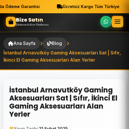
a Ödeme Garantisi
Ücretsiz Kargo Tüm Türkiye
Bize Satın
Elektronik Alım Platformu
Ana Sayfa
Blog
İstanbul Arnavutköy Gaming Aksesuarları Sat | Sıfır,
İkinci El Gaming Aksesuarları Alan Yerler
İstanbul Arnavutköy Gaming
Aksesuarları Sat | Sıfır, İkinci El
Gaming Aksesuarları Alan
Yerler
Yayın Tarihi:
21 Şubat 2025