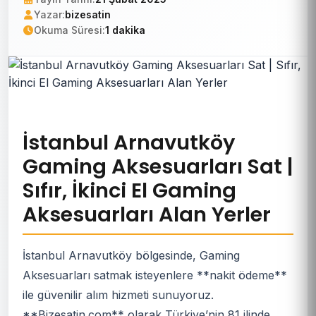
Yazar:
bizesatin
Okuma Süresi:
1 dakika
İstanbul Arnavutköy
Gaming Aksesuarları Sat |
Sıfır, İkinci El Gaming
Aksesuarları Alan Yerler
İstanbul Arnavutköy bölgesinde, Gaming
Aksesuarları satmak isteyenlere **nakit ödeme**
ile güvenilir alım hizmeti sunuyoruz.
**Bizesatin.com** olarak Türkiye’nin 81 ilinde,