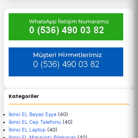
Kategoriler
İkinci EL Beyaz Eşya
(40)
İkinci EL Cep Telefonu
(40)
İkinci EL Laptop
(40)
İkinci EL Masaüstü Bilgisayar
(40)