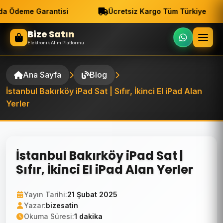
a Ödeme Garantisi
Ücretsiz Kargo Tüm Türkiye
Bize Satın
Elektronik Alım Platformu
Ana Sayfa
Blog
İstanbul Bakırköy iPad Sat | Sıfır, İkinci El iPad Alan
Yerler
İstanbul Bakırköy iPad Sat |
Sıfır, İkinci El iPad Alan Yerler
Yayın Tarihi:
21 Şubat 2025
Yazar:
bizesatin
Okuma Süresi:
1 dakika