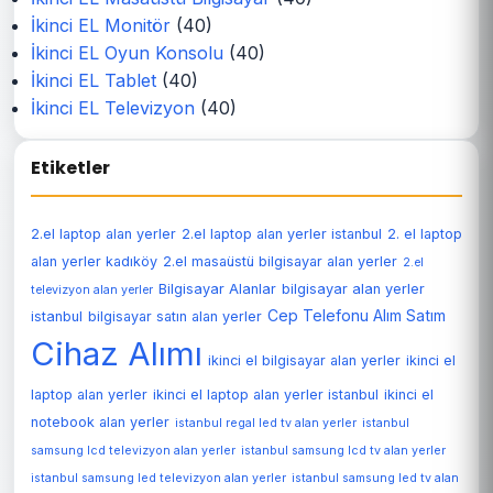
İkinci EL Monitör
(40)
İkinci EL Oyun Konsolu
(40)
İkinci EL Tablet
(40)
İkinci EL Televizyon
(40)
Etiketler
2.el laptop alan yerler
2.el laptop alan yerler istanbul
2. el laptop
alan yerler kadıköy
2.el masaüstü bilgisayar alan yerler
2.el
Bilgisayar Alanlar
bilgisayar alan yerler
televizyon alan yerler
Cep Telefonu Alım Satım
istanbul
bilgisayar satın alan yerler
Cihaz Alımı
ikinci el bilgisayar alan yerler
ikinci el
laptop alan yerler
ikinci el laptop alan yerler istanbul
ikinci el
notebook alan yerler
istanbul regal led tv alan yerler
istanbul
samsung lcd televizyon alan yerler
istanbul samsung lcd tv alan yerler
istanbul samsung led televizyon alan yerler
istanbul samsung led tv alan