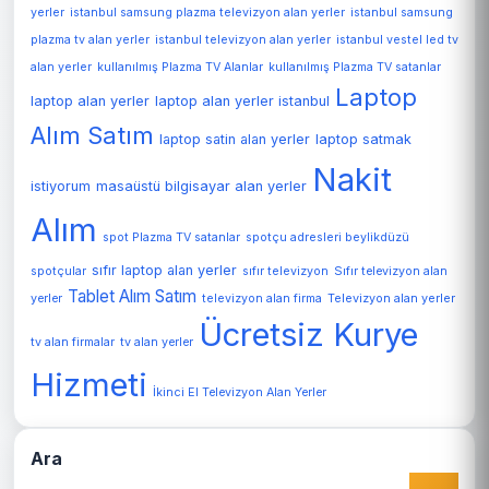
yerler
istanbul samsung plazma televizyon alan yerler
istanbul samsung
plazma tv alan yerler
istanbul televizyon alan yerler
istanbul vestel led tv
alan yerler
kullanılmış Plazma TV Alanlar
kullanılmış Plazma TV satanlar
Laptop
laptop alan yerler
laptop alan yerler istanbul
Alım Satım
laptop satin alan yerler
laptop satmak
Nakit
istiyorum
masaüstü bilgisayar alan yerler
Alım
spot Plazma TV satanlar
spotçu adresleri beylikdüzü
sıfır laptop alan yerler
spotçular
sıfır televizyon
Sıfır televizyon alan
Tablet Alım Satım
Televizyon alan yerler
yerler
televizyon alan firma
Ücretsiz Kurye
tv alan firmalar
tv alan yerler
Hizmeti
İkinci El Televizyon Alan Yerler
Ara