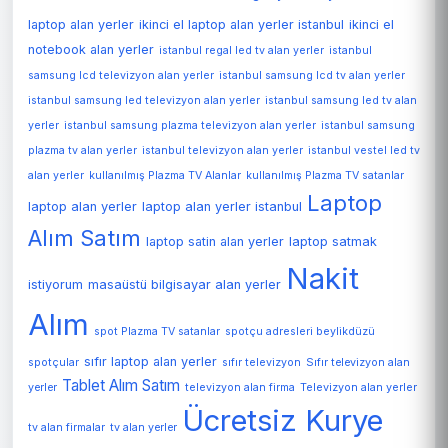
laptop alan yerler
ikinci el laptop alan yerler istanbul
ikinci el
notebook alan yerler
istanbul regal led tv alan yerler
istanbul
samsung lcd televizyon alan yerler
istanbul samsung lcd tv alan yerler
istanbul samsung led televizyon alan yerler
istanbul samsung led tv alan
yerler
istanbul samsung plazma televizyon alan yerler
istanbul samsung
plazma tv alan yerler
istanbul televizyon alan yerler
istanbul vestel led tv
alan yerler
kullanılmış Plazma TV Alanlar
kullanılmış Plazma TV satanlar
Laptop
laptop alan yerler
laptop alan yerler istanbul
Alım Satım
laptop satin alan yerler
laptop satmak
Nakit
istiyorum
masaüstü bilgisayar alan yerler
Alım
spot Plazma TV satanlar
spotçu adresleri beylikdüzü
sıfır laptop alan yerler
spotçular
sıfır televizyon
Sıfır televizyon alan
Tablet Alım Satım
Televizyon alan yerler
yerler
televizyon alan firma
Ücretsiz Kurye
tv alan firmalar
tv alan yerler