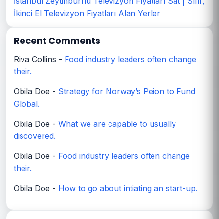
İstanbul Zeytinburnu Televizyon Fiyatları Sat | Sıfır,
İkinci El Televizyon Fiyatları Alan Yerler
Recent Comments
Riva Collins
-
Food industry leaders often change
their.
Obila Doe
-
Strategy for Norway’s Peion to Fund
Global.
Obila Doe
-
What we are capable to usually
discovered.
Obila Doe
-
Food industry leaders often change
their.
Obila Doe
-
How to go about intiating an start-up.