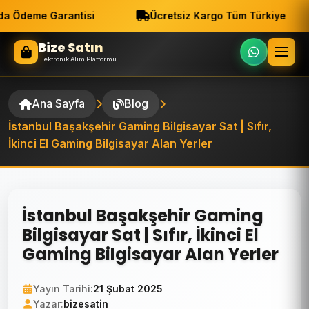
a Ödeme Garantisi
Ücretsiz Kargo Tüm Türkiye
Bize Satın
Elektronik Alım Platformu
Ana Sayfa
Blog
İstanbul Başakşehir Gaming Bilgisayar Sat | Sıfır,
İkinci El Gaming Bilgisayar Alan Yerler
İstanbul Başakşehir Gaming
Bilgisayar Sat | Sıfır, İkinci El
Gaming Bilgisayar Alan Yerler
Yayın Tarihi:
21 Şubat 2025
Yazar:
bizesatin