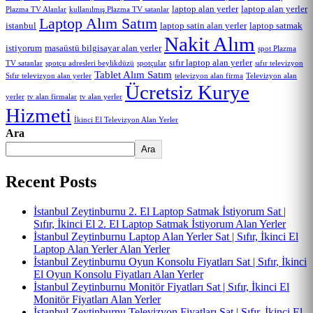
laptop alan yerler
laptop alan yerler
Plazma TV Alanlar
kullanılmış Plazma TV satanlar
Laptop Alım Satım
istanbul
laptop satin alan yerler
laptop satmak
Nakit Alım
istiyorum
masaüstü bilgisayar alan yerler
spot Plazma
sıfır laptop alan yerler
TV satanlar
spotçu adresleri beylikdüzü
spotçular
sıfır televizyon
Tablet Alım Satım
Sıfır televizyon alan yerler
Televizyon alan
televizyon alan firma
Ücretsiz Kurye
yerler
tv alan yerler
tv alan firmalar
Hizmeti
İkinci El Televizyon Alan Yerler
Ara
Ara
Recent Posts
İstanbul Zeytinburnu 2. El Laptop Satmak İstiyorum Sat |
Sıfır, İkinci El 2. El Laptop Satmak İstiyorum Alan Yerler
İstanbul Zeytinburnu Laptop Alan Yerler Sat | Sıfır, İkinci El
Laptop Alan Yerler Alan Yerler
İstanbul Zeytinburnu Oyun Konsolu Fiyatları Sat | Sıfır, İkinci
El Oyun Konsolu Fiyatları Alan Yerler
İstanbul Zeytinburnu Monitör Fiyatları Sat | Sıfır, İkinci El
Monitör Fiyatları Alan Yerler
İstanbul Zeytinburnu Televizyon Fiyatları Sat | Sıfır, İkinci El