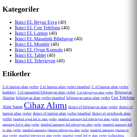
Kategoriler
İkinci EL Beyaz Eşya
(40)
İkinci EL Cep Telefonu
(40)
İkinci EL Laptop
(40)
İkinci EL Masaüstü Bilgisayar
(40)
İkinci EL Monitör
(40)
İkinci EL Oyun Konsolu
(40)
İkinci EL Tablet
(40)
İkinci EL Televizyon
(40)
Etiketler
2.el laptop alan yerler
2.el laptop alan yerler istanbul
2. el laptop alan yerler
kadıköy
2.el masaüstü bilgisayar alan yerler
Bilgisayar
2.el televizyon alan yerler
Cep Telefonu
Alanlar
bilgisayar alan yerler istanbul
bilgisayar satın alan yerler
Cihaz Alımı
Alım Satım
ikinci el bilgisayar alan yerler
ikinci el
laptop alan yerler
ikinci el laptop alan yerler istanbul
ikinci el notebook alan
yerler
istanbul regal led tv alan yerler
istanbul samsung lcd televizyon alan yerler
istanbul
samsung lcd tv alan yerler
istanbul samsung led televizyon alan yerler
istanbul samsung led
tv alan yerler
istanbul samsung plazma televizyon alan yerler
istanbul samsung plazma tv
alan yerler
istanbul televizyon alan yerler
istanbul vestel led tv alan yerler
kullanılmış