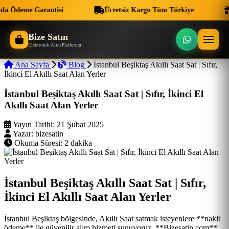
da Ödeme Garantisi
Ücretsiz Kargo Tüm Türkiye
Bize Satın
Elektronik Alım Platformu
Ana Sayfa
Blog
İstanbul Beşiktaş Akıllı Saat Sat | Sıfır,
İkinci El Akıllı Saat Alan Yerler
İstanbul Beşiktaş Akıllı Saat Sat | Sıfır, İkinci El
Akıllı Saat Alan Yerler
Yayın Tarihi:
21 Şubat 2025
Yazar:
bizesatin
Okuma Süresi:
2 dakika
İstanbul Beşiktaş Akıllı Saat Sat | Sıfır,
İkinci El Akıllı Saat Alan Yerler
İstanbul Beşiktaş bölgesinde, Akıllı Saat satmak isteyenlere **nakit
ödeme** ile güvenilir alım hizmeti sunuyoruz. **Bizesatin.com**