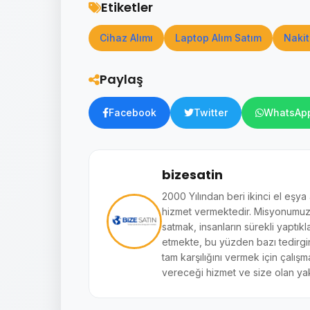
Etiketler
Cihaz Alımı
Laptop Alım Satım
Nakit
Paylaş
Facebook
Twitter
WhatsAp
bizesatin
2000 Yılından beri ikinci el eşya
hizmet vermektedir. Misyonumuz si
satmak, insanların sürekli yaptıkl
etmekte, bu yüzden bazı tedirginl
tam karşılığını vermek için çalışm
vereceği hizmet ve size olan yak