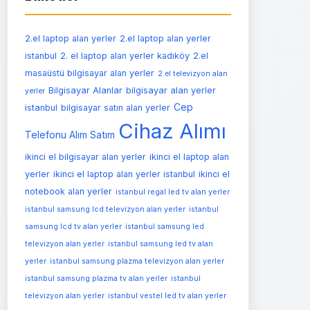
2.el laptop alan yerler
2.el laptop alan yerler
istanbul
2. el laptop alan yerler kadıköy
2.el
masaüstü bilgisayar alan yerler
2.el televizyon alan
Bilgisayar Alanlar
bilgisayar alan yerler
yerler
Cep
istanbul
bilgisayar satın alan yerler
Cihaz Alımı
Telefonu Alım Satım
ikinci el bilgisayar alan yerler
ikinci el laptop alan
yerler
ikinci el laptop alan yerler istanbul
ikinci el
notebook alan yerler
istanbul regal led tv alan yerler
istanbul samsung lcd televizyon alan yerler
istanbul
samsung lcd tv alan yerler
istanbul samsung led
televizyon alan yerler
istanbul samsung led tv alan
yerler
istanbul samsung plazma televizyon alan yerler
istanbul samsung plazma tv alan yerler
istanbul
televizyon alan yerler
istanbul vestel led tv alan yerler