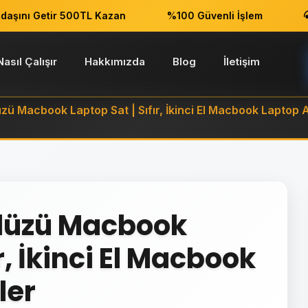
ını Getir 500TL Kazan
%100 Güvenli İşlem
7/
Nasıl Çalışır
Hakkımızda
Blog
İletişim
üzü Macbook Laptop Sat | Sıfır, İkinci El Macbook Laptop 
kdüzü Macbook
r, İkinci El Macbook
ler