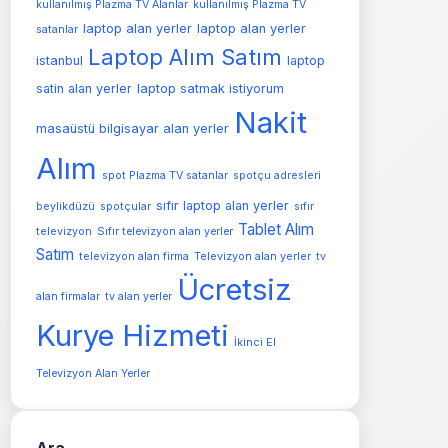
kullanılmış Plazma TV Alanlar
kullanılmış Plazma TV
laptop alan yerler
laptop alan yerler
satanlar
Laptop Alım Satım
istanbul
laptop
satin alan yerler
laptop satmak istiyorum
Nakit
masaüstü bilgisayar alan yerler
Alım
spot Plazma TV satanlar
spotçu adresleri
sıfır laptop alan yerler
beylikdüzü
spotçular
sıfır
Tablet Alım
televizyon
Sıfır televizyon alan yerler
Satım
Televizyon alan yerler
televizyon alan firma
tv
Ücretsiz
alan firmalar
tv alan yerler
Kurye Hizmeti
İkinci El
Televizyon Alan Yerler