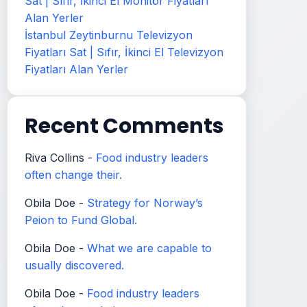
Sat | Sıfır, İkinci El Monitör Fiyatları
Alan Yerler
İstanbul Zeytinburnu Televizyon
Fiyatları Sat | Sıfır, İkinci El Televizyon
Fiyatları Alan Yerler
Recent Comments
Riva Collins
-
Food industry leaders
often change their.
Obila Doe
-
Strategy for Norway’s
Peion to Fund Global.
Obila Doe
-
What we are capable to
usually discovered.
Obila Doe
-
Food industry leaders