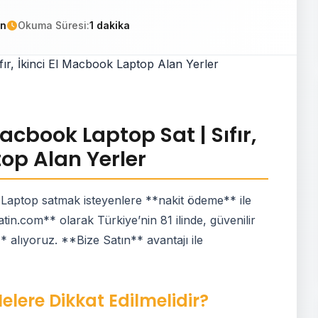
in
Okuma Süresi:
1 dakika
cbook Laptop Sat | Sıfır,
top Alan Yerler
Laptop satmak isteyenlere **nakit ödeme** ile
tin.com** olarak Türkiye’nin 81 ilinde, güvenilir
ı** alıyoruz. **Bize Satın** avantajı ile
lere Dikkat Edilmelidir?