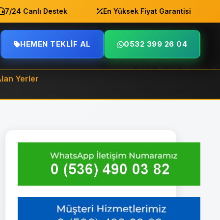
24 Canlı Destek
En Yüksek Fiyat Garantisi
A
HEMEN TEKLIF AL
0532 399 26 04
Alan Yerler