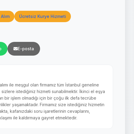
 Alım
Ücretsiz Kurye Hizmeti
p
E-posta
 alımı ile meşgul olan firmamız tüm İstanbul geneline
zlere istediğiniz hizmeti sunabilmektir. İkinci el eşya
arı bir işlem olmadığı için bir çoğu ilk defa tecrübe
ikler yaşamaktadır. Firmamız size istediğiniz hizmetin
akta, kafanızdaki soru işaretlerinin cevaplarını,
laşımı ile kaldırmaya gayret etmektedir.