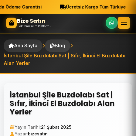
a Ödeme Garantisi
Ücretsiz Kargo Tüm Türkiye
Bize Satın
Elektronik Alım Platformu
Ana Sayfa
Blog
İstanbul Şile Buzdolabı Sat | Sıfır, İkinci El Buzdolabı
Alan Yerler
İstanbul Şile Buzdolabı Sat |
Sıfır, İkinci El Buzdolabı Alan
Yerler
Yayın Tarihi:
21 Şubat 2025
Yazar:
bizesatin