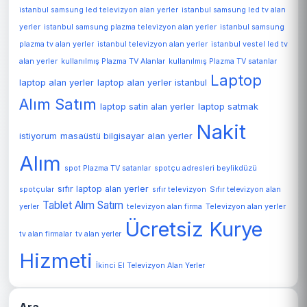
istanbul samsung led televizyon alan yerler
istanbul samsung led tv alan
yerler
istanbul samsung plazma televizyon alan yerler
istanbul samsung
plazma tv alan yerler
istanbul televizyon alan yerler
istanbul vestel led tv
alan yerler
kullanılmış Plazma TV Alanlar
kullanılmış Plazma TV satanlar
Laptop
laptop alan yerler
laptop alan yerler istanbul
Alım Satım
laptop satin alan yerler
laptop satmak
Nakit
istiyorum
masaüstü bilgisayar alan yerler
Alım
spot Plazma TV satanlar
spotçu adresleri beylikdüzü
sıfır laptop alan yerler
spotçular
sıfır televizyon
Sıfır televizyon alan
Tablet Alım Satım
Televizyon alan yerler
yerler
televizyon alan firma
Ücretsiz Kurye
tv alan firmalar
tv alan yerler
Hizmeti
İkinci El Televizyon Alan Yerler