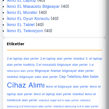
İkinci EL Laptop
(40)
İkinci EL Masaüstü Bilgisayar
(40)
İkinci EL Monitör
(40)
İkinci EL Oyun Konsolu
(40)
İkinci EL Tablet
(40)
İkinci EL Televizyon
(40)
Etiketler
2.el laptop alan yerler
2.el laptop alan yerler istanbul
2. el laptop
alan yerler kadıköy
2.el masaüstü bilgisayar alan yerler
2.el
Bilgisayar Alanlar
bilgisayar alan yerler
televizyon alan yerler
Cep Telefonu Alım Satım
istanbul
bilgisayar satın alan yerler
Cihaz Alımı
ikinci el bilgisayar alan yerler
ikinci el
laptop alan yerler
ikinci el laptop alan yerler istanbul
ikinci el
notebook alan yerler
istanbul regal led tv alan yerler
istanbul
samsung lcd televizyon alan yerler
istanbul samsung lcd tv alan yerler