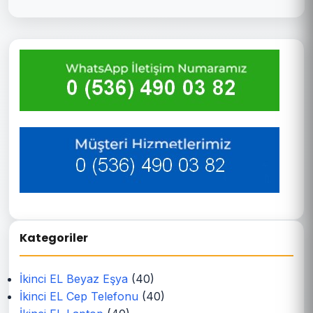
Kategoriler
İkinci EL Beyaz Eşya
(40)
İkinci EL Cep Telefonu
(40)