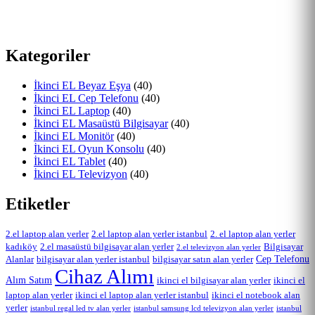
Kategoriler
İkinci EL Beyaz Eşya
(40)
İkinci EL Cep Telefonu
(40)
İkinci EL Laptop
(40)
İkinci EL Masaüstü Bilgisayar
(40)
İkinci EL Monitör
(40)
İkinci EL Oyun Konsolu
(40)
İkinci EL Tablet
(40)
İkinci EL Televizyon
(40)
Etiketler
2.el laptop alan yerler
2.el laptop alan yerler istanbul
2. el laptop alan yerler
kadıköy
2.el masaüstü bilgisayar alan yerler
Bilgisayar
2.el televizyon alan yerler
Cep Telefonu
Alanlar
bilgisayar alan yerler istanbul
bilgisayar satın alan yerler
Cihaz Alımı
Alım Satım
ikinci el bilgisayar alan yerler
ikinci el
laptop alan yerler
ikinci el laptop alan yerler istanbul
ikinci el notebook alan
yerler
istanbul regal led tv alan yerler
istanbul samsung lcd televizyon alan yerler
istanbul