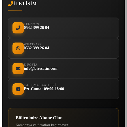
İLETIŞIM
TELEFON
0532 399 26 04
WHATSAPP
0532 399 26 04
E-POSTA
info@bizesatin.com
ÇALIŞMA SAATLERI
Pzt-Cuma: 09:00-18:00
Bültenimize Abone Olun
Kampanya ve fırsatları kaçırmayın!