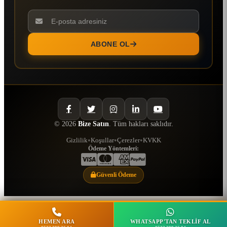
ABONE OL
© 2026
Bize Satın
. Tüm hakları saklıdır.
•
•
•
Gizlilik
Koşullar
Çerezler
KVKK
Ödeme Yöntemleri:
Güvenli Ödeme
HEMEN ARA
WHATSAPP'TAN TEKLIF AL