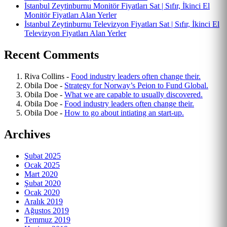
İstanbul Zeytinburnu Monitör Fiyatları Sat | Sıfır, İkinci El
Monitör Fiyatları Alan Yerler
İstanbul Zeytinburnu Televizyon Fiyatları Sat | Sıfır, İkinci El
Televizyon Fiyatları Alan Yerler
Recent Comments
Riva Collins
-
Food industry leaders often change their.
Obila Doe
-
Strategy for Norway’s Peion to Fund Global.
Obila Doe
-
What we are capable to usually discovered.
Obila Doe
-
Food industry leaders often change their.
Obila Doe
-
How to go about intiating an start-up.
Archives
Şubat 2025
Ocak 2025
Mart 2020
Şubat 2020
Ocak 2020
Aralık 2019
Ağustos 2019
Temmuz 2019