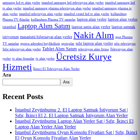
samsung lcd tv alan yerler
istanbul samsung led televizyon alan yerler
istanbul samsung led
tv alan yerler
istanbul samsung plazma televizyon alan yerler
istanbul samsung plazma tv
alan yerler
istanbul televizyon alan yerler
istanbul vestel led tv alan yerler
kullanılmış
laptop alan yerler
laptop alan yerler
Plazma TV Alanlar
kullanılmış Plazma TV satanlar
Laptop Alım Satım
istanbul
laptop satin alan yerler
laptop satmak
Nakit Alım
istiyorum
masaüstü bilgisayar alan yerler
spot Plazma
sıfır laptop alan yerler
TV satanlar
spotçu adresleri beylikdüzü
spotçular
sıfır televizyon
Tablet Alım Satım
Sıfır televizyon alan yerler
Televizyon alan
televizyon alan firma
Ücretsiz Kurye
yerler
tv alan yerler
tv alan firmalar
Hizmeti
İkinci El Televizyon Alan Yerler
Ara
Ara
Recent Posts
İstanbul Zeytinburnu 2. El Laptop Satmak İstiyorum Sat |
Sıfır, İkinci El 2. El Laptop Satmak İstiyorum Alan Yerler
İstanbul Zeytinburnu Laptop Alan Yerler Sat | Sıfır, İkinci El
Laptop Alan Yerler Alan Yerler
İstanbul Zeytinburnu Oyun Konsolu Fiyatları Sat | Sıfır, İkinci
El Oyun Konsolu Fiyatları Alan Yerler