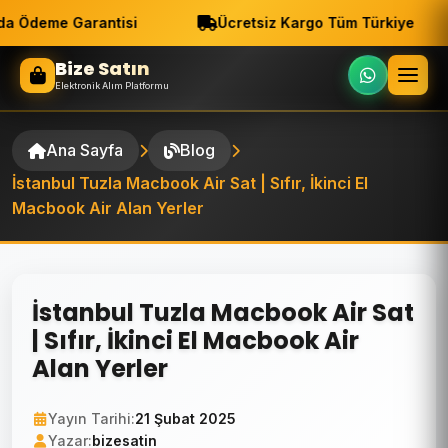
a Ödeme Garantisi
Ücretsiz Kargo Tüm Türkiye
Bize Satın
Elektronik Alım Platformu
Ana Sayfa
Blog
İstanbul Tuzla Macbook Air Sat | Sıfır, İkinci El
Macbook Air Alan Yerler
İstanbul Tuzla Macbook Air Sat
| Sıfır, İkinci El Macbook Air
Alan Yerler
Yayın Tarihi:
21 Şubat 2025
Yazar:
bizesatin