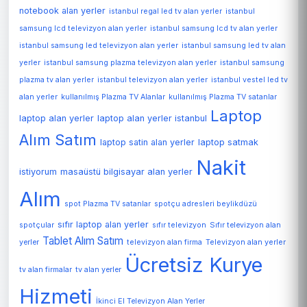
notebook alan yerler
istanbul regal led tv alan yerler
istanbul
samsung lcd televizyon alan yerler
istanbul samsung lcd tv alan yerler
istanbul samsung led televizyon alan yerler
istanbul samsung led tv alan
yerler
istanbul samsung plazma televizyon alan yerler
istanbul samsung
plazma tv alan yerler
istanbul televizyon alan yerler
istanbul vestel led tv
alan yerler
kullanılmış Plazma TV Alanlar
kullanılmış Plazma TV satanlar
Laptop
laptop alan yerler
laptop alan yerler istanbul
Alım Satım
laptop satin alan yerler
laptop satmak
Nakit
istiyorum
masaüstü bilgisayar alan yerler
Alım
spot Plazma TV satanlar
spotçu adresleri beylikdüzü
sıfır laptop alan yerler
spotçular
sıfır televizyon
Sıfır televizyon alan
Tablet Alım Satım
Televizyon alan yerler
yerler
televizyon alan firma
Ücretsiz Kurye
tv alan firmalar
tv alan yerler
Hizmeti
İkinci El Televizyon Alan Yerler