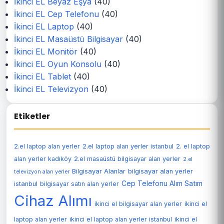
İkinci EL Beyaz Eşya
(40)
İkinci EL Cep Telefonu
(40)
İkinci EL Laptop
(40)
İkinci EL Masaüstü Bilgisayar
(40)
İkinci EL Monitör
(40)
İkinci EL Oyun Konsolu
(40)
İkinci EL Tablet
(40)
İkinci EL Televizyon
(40)
Etiketler
2.el laptop alan yerler
2.el laptop alan yerler istanbul
2. el laptop
alan yerler kadıköy
2.el masaüstü bilgisayar alan yerler
2.el
Bilgisayar Alanlar
bilgisayar alan yerler
televizyon alan yerler
Cep Telefonu Alım Satım
istanbul
bilgisayar satın alan yerler
Cihaz Alımı
ikinci el bilgisayar alan yerler
ikinci el
laptop alan yerler
ikinci el laptop alan yerler istanbul
ikinci el