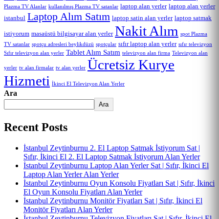
laptop alan yerler
laptop alan yerler
Plazma TV Alanlar
kullanılmış Plazma TV satanlar
Laptop Alım Satım
istanbul
laptop satin alan yerler
laptop satmak
Nakit Alım
istiyorum
masaüstü bilgisayar alan yerler
spot Plazma
sıfır laptop alan yerler
TV satanlar
spotçu adresleri beylikdüzü
spotçular
sıfır televizyon
Tablet Alım Satım
Sıfır televizyon alan yerler
Televizyon alan
televizyon alan firma
Ücretsiz Kurye
yerler
tv alan yerler
tv alan firmalar
Hizmeti
İkinci El Televizyon Alan Yerler
Ara
Ara
Recent Posts
İstanbul Zeytinburnu 2. El Laptop Satmak İstiyorum Sat |
Sıfır, İkinci El 2. El Laptop Satmak İstiyorum Alan Yerler
İstanbul Zeytinburnu Laptop Alan Yerler Sat | Sıfır, İkinci El
Laptop Alan Yerler Alan Yerler
İstanbul Zeytinburnu Oyun Konsolu Fiyatları Sat | Sıfır, İkinci
El Oyun Konsolu Fiyatları Alan Yerler
İstanbul Zeytinburnu Monitör Fiyatları Sat | Sıfır, İkinci El
Monitör Fiyatları Alan Yerler
İstanbul Zeytinburnu Televizyon Fiyatları Sat | Sıfır, İkinci El