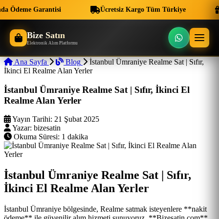
da Ödeme Garantisi
Ücretsiz Kargo Tüm Türkiye
Bize Satın
Elektronik Alım Platformu
Ana Sayfa
Blog
İstanbul Ümraniye Realme Sat | Sıfır,
İkinci El Realme Alan Yerler
İstanbul Ümraniye Realme Sat | Sıfır, İkinci El
Realme Alan Yerler
Yayın Tarihi:
21 Şubat 2025
Yazar:
bizesatin
Okuma Süresi:
1 dakika
İstanbul Ümraniye Realme Sat | Sıfır,
İkinci El Realme Alan Yerler
İstanbul Ümraniye bölgesinde, Realme satmak isteyenlere **nakit
ödeme** ile güvenilir alım hizmeti sunuyoruz. **Bizesatin.com**