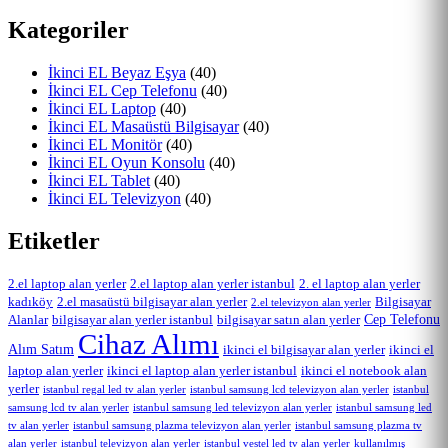
Kategoriler
İkinci EL Beyaz Eşya
(40)
İkinci EL Cep Telefonu
(40)
İkinci EL Laptop
(40)
İkinci EL Masaüstü Bilgisayar
(40)
İkinci EL Monitör
(40)
İkinci EL Oyun Konsolu
(40)
İkinci EL Tablet
(40)
İkinci EL Televizyon
(40)
Etiketler
2.el laptop alan yerler
2.el laptop alan yerler istanbul
2. el laptop alan yerler
kadıköy
2.el masaüstü bilgisayar alan yerler
Bilgisayar
2.el televizyon alan yerler
Cep Telefonu
Alanlar
bilgisayar alan yerler istanbul
bilgisayar satın alan yerler
Cihaz Alımı
Alım Satım
ikinci el bilgisayar alan yerler
ikinci el
laptop alan yerler
ikinci el laptop alan yerler istanbul
ikinci el notebook alan
yerler
istanbul regal led tv alan yerler
istanbul samsung lcd televizyon alan yerler
istanbul
samsung lcd tv alan yerler
istanbul samsung led televizyon alan yerler
istanbul samsung led
tv alan yerler
istanbul samsung plazma televizyon alan yerler
istanbul samsung plazma tv
alan yerler
istanbul televizyon alan yerler
istanbul vestel led tv alan yerler
kullanılmış