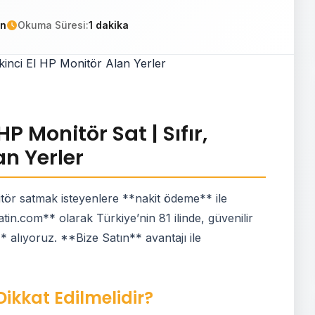
in
Okuma Süresi:
1 dakika
P Monitör Sat | Sıfır,
an Yerler
tör satmak isteyenlere **nakit ödeme** ile
tin.com** olarak Türkiye’nin 81 ilinde, güvenilir
ı** alıyoruz. **Bize Satın** avantajı ile
Dikkat Edilmelidir?