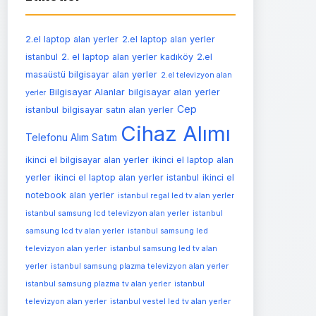
2.el laptop alan yerler
2.el laptop alan yerler
istanbul
2. el laptop alan yerler kadıköy
2.el
masaüstü bilgisayar alan yerler
2.el televizyon alan
Bilgisayar Alanlar
bilgisayar alan yerler
yerler
Cep
istanbul
bilgisayar satın alan yerler
Cihaz Alımı
Telefonu Alım Satım
ikinci el bilgisayar alan yerler
ikinci el laptop alan
yerler
ikinci el laptop alan yerler istanbul
ikinci el
notebook alan yerler
istanbul regal led tv alan yerler
istanbul samsung lcd televizyon alan yerler
istanbul
samsung lcd tv alan yerler
istanbul samsung led
televizyon alan yerler
istanbul samsung led tv alan
yerler
istanbul samsung plazma televizyon alan yerler
istanbul samsung plazma tv alan yerler
istanbul
televizyon alan yerler
istanbul vestel led tv alan yerler