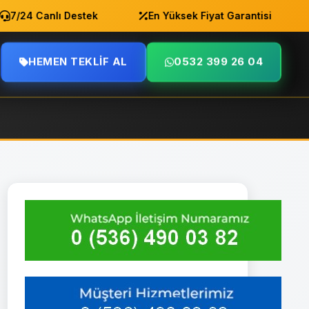
24 Canlı Destek
En Yüksek Fiyat Garantisi
A
HEMEN TEKLIF AL
0532 399 26 04