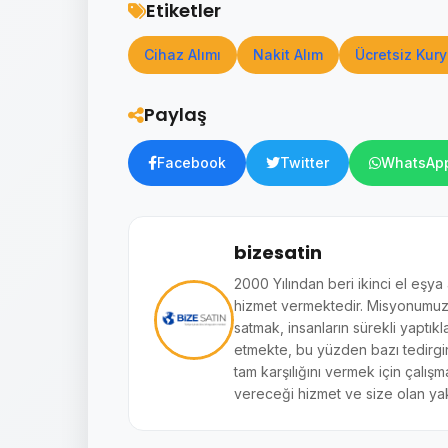
Etiketler
Cihaz Alımı
Nakit Alım
Ücretsiz Kury
Paylaş
Facebook
Twitter
WhatsAp
bizesatin
2000 Yılından beri ikinci el eşya
hizmet vermektedir. Misyonumuz si
satmak, insanların sürekli yaptıkl
etmekte, bu yüzden bazı tedirginl
tam karşılığını vermek için çalışm
vereceği hizmet ve size olan yak