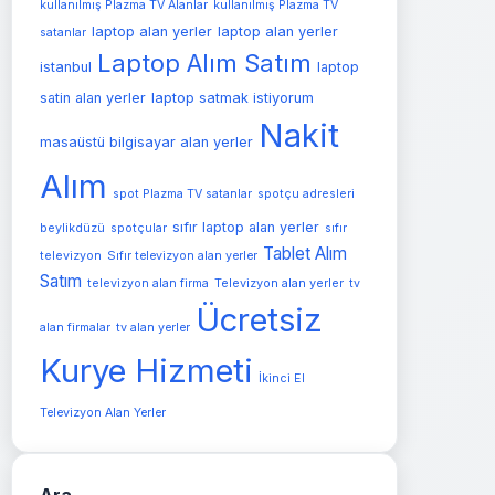
kullanılmış Plazma TV Alanlar
kullanılmış Plazma TV
laptop alan yerler
laptop alan yerler
satanlar
Laptop Alım Satım
istanbul
laptop
satin alan yerler
laptop satmak istiyorum
Nakit
masaüstü bilgisayar alan yerler
Alım
spot Plazma TV satanlar
spotçu adresleri
sıfır laptop alan yerler
beylikdüzü
spotçular
sıfır
Tablet Alım
televizyon
Sıfır televizyon alan yerler
Satım
Televizyon alan yerler
televizyon alan firma
tv
Ücretsiz
alan firmalar
tv alan yerler
Kurye Hizmeti
İkinci El
Televizyon Alan Yerler