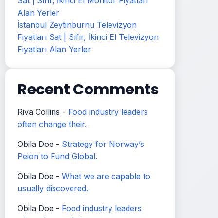
Sat | Sıfır, İkinci El Monitör Fiyatları
Alan Yerler
İstanbul Zeytinburnu Televizyon
Fiyatları Sat | Sıfır, İkinci El Televizyon
Fiyatları Alan Yerler
Recent Comments
Riva Collins
-
Food industry leaders
often change their.
Obila Doe
-
Strategy for Norway’s
Peion to Fund Global.
Obila Doe
-
What we are capable to
usually discovered.
Obila Doe
-
Food industry leaders