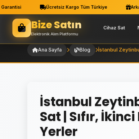
ntisi
Ücretsiz Kargo Tüm Türkiye
Arkadaş
Bize Satın
Cihaz Sat
Elektronik Alım Platformu
Ana Sayfa
Blog
İstanbul Zeytinbu
İstanbul Zeytin
Sat | Sıfır, İkinc
Yerler