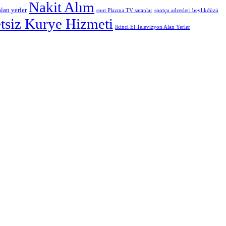
Nakit Alım
lan yerler
spot Plazma TV satanlar
spotçu adresleri beylikdüzü
tsiz Kurye Hizmeti
İkinci El Televizyon Alan Yerler