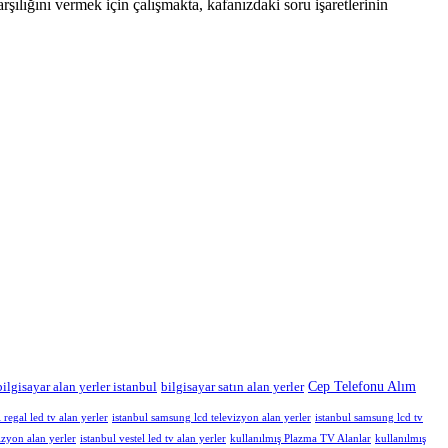
rşılığını vermek için çalışmakta, kafanızdaki soru işaretlerinin
Cep Telefonu Alım
bilgisayar alan yerler istanbul
bilgisayar satın alan yerler
 regal led tv alan yerler
istanbul samsung lcd televizyon alan yerler
istanbul samsung lcd tv
izyon alan yerler
istanbul vestel led tv alan yerler
kullanılmış Plazma TV Alanlar
kullanılmış