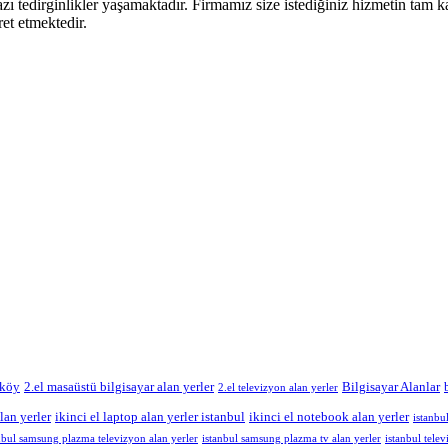
zı tedirginlikler yaşamaktadır. Firmamız size istediğiniz hizmetin tam ka
ret etmektedir.
ıköy
2.el masaüstü bilgisayar alan yerler
Bilgisayar Alanlar
2.el televizyon alan yerler
lan yerler
ikinci el laptop alan yerler istanbul
ikinci el notebook alan yerler
istanbul
nbul samsung plazma televizyon alan yerler
istanbul samsung plazma tv alan yerler
istanbul telev