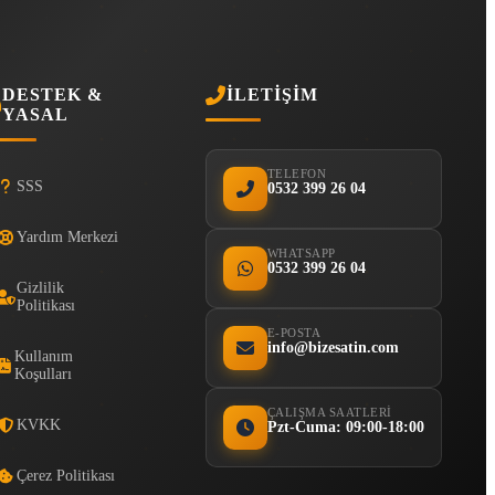
DESTEK &
İLETIŞIM
YASAL
TELEFON
SSS
0532 399 26 04
Yardım Merkezi
WHATSAPP
0532 399 26 04
Gizlilik
Politikası
E-POSTA
info@bizesatin.com
Kullanım
Koşulları
ÇALIŞMA SAATLERI
KVKK
Pzt-Cuma: 09:00-18:00
Çerez Politikası