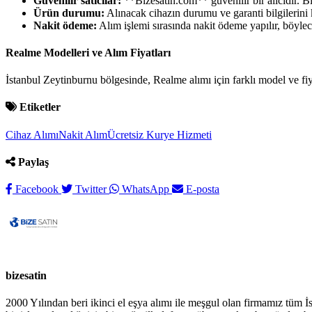
Güvenilir satıcılar:
**Bizesatin.com** güvenilir bir alıcıdır. Bi
Ürün durumu:
Alınacak cihazın durumu ve garanti bilgilerini 
Nakit ödeme:
Alım işlemi sırasında nakit ödeme yapılır, böyle
Realme Modelleri ve Alım Fiyatları
İstanbul Zeytinburnu bölgesinde, Realme alımı için farklı model ve fiy
Etiketler
Cihaz Alımı
Nakit Alım
Ücretsiz Kurye Hizmeti
Paylaş
Facebook
Twitter
WhatsApp
E-posta
bizesatin
2000 Yılından beri ikinci el eşya alımı ile meşgul olan firmamız tüm İs