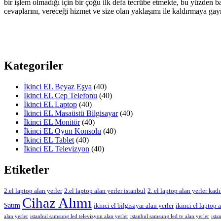
bir işlem olmadığı için bir çoğu ilk defa tecrübe etmekte, bu yüzden ba
cevaplarını, vereceği hizmet ve size olan yaklaşımı ile kaldırmaya gay
Kategoriler
İkinci EL Beyaz Eşya
(40)
İkinci EL Cep Telefonu
(40)
İkinci EL Laptop
(40)
İkinci EL Masaüstü Bilgisayar
(40)
İkinci EL Monitör
(40)
İkinci EL Oyun Konsolu
(40)
İkinci EL Tablet
(40)
İkinci EL Televizyon
(40)
Etiketler
2.el laptop alan yerler
2.el laptop alan yerler istanbul
2. el laptop alan yerler kad
Cihaz Alımı
Satım
ikinci el bilgisayar alan yerler
ikinci el laptop a
alan yerler
istanbul samsung led televizyon alan yerler
istanbul samsung led tv alan yerler
ista