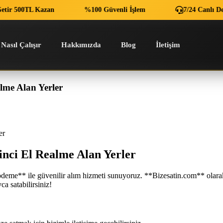
r 500TL Kazan
%100 Güvenli İşlem
7/24 Canlı Destek
Nasıl Çalışır
Hakkımızda
Blog
İletişim
kinci El Realme Alan Yerler
alme Alan Yerler
kinci El Realme Alan Yerler
eme** ile güvenilir alım hizmeti sunuyoruz. **Bizesatin.com** olarak T
ca satabilirsiniz!