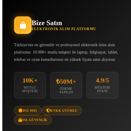
Bize Satın
ELEKTRONIK ALIM PLATFORMU
Türkiye'nin en güvenilir ve profesyonel elektronik ürün alım
platformu. 10.000+ mutlu müşteri ile laptop, bilgisayar, tablet,
telefon ve oyun konsollarınızı en yüksek fiyata satın alıyoruz.
10K+
4.9/5
₺50M+
MUTLU
MÜŞTERI
ÖDEME
MÜŞTERI
PUANI
YAPILDI
ISO 9001
KVKK UYUMLU
SSL GÜVENLIK