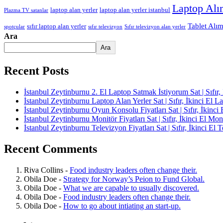
Laptop Alı
laptop alan yerler
laptop alan yerler istanbul
Plazma TV satanlar
Tablet Alı
sıfır laptop alan yerler
Sıfır televizyon alan yerler
spotçular
sıfır televizyon
Ara
Ara
Recent Posts
İstanbul Zeytinburnu 2. El Laptop Satmak İstiyorum Sat | Sıfır,
İstanbul Zeytinburnu Laptop Alan Yerler Sat | Sıfır, İkinci El L
İstanbul Zeytinburnu Oyun Konsolu Fiyatları Sat | Sıfır, İkinci
İstanbul Zeytinburnu Monitör Fiyatları Sat | Sıfır, İkinci El Mon
İstanbul Zeytinburnu Televizyon Fiyatları Sat | Sıfır, İkinci El 
Recent Comments
Riva Collins
-
Food industry leaders often change their.
Obila Doe
-
Strategy for Norway’s Peion to Fund Global.
Obila Doe
-
What we are capable to usually discovered.
Obila Doe
-
Food industry leaders often change their.
Obila Doe
-
How to go about intiating an start-up.