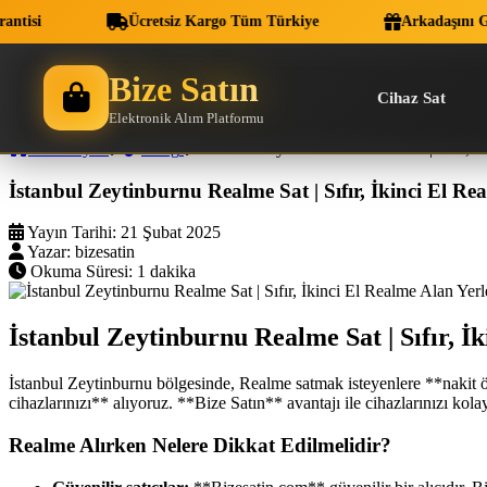
si
Ücretsiz Kargo Tüm Türkiye
Arkadaşını Geti
Bize Satın
Cihaz Sat
Elektronik Alım Platformu
Ana Sayfa
Blog
İstanbul Zeytinburnu Realme Sat | Sıfır, İ
İstanbul Zeytinburnu Realme Sat | Sıfır, İkinci El Re
Yayın Tarihi:
21 Şubat 2025
Yazar:
bizesatin
Okuma Süresi:
1 dakika
İstanbul Zeytinburnu Realme Sat | Sıfır, İ
İstanbul Zeytinburnu bölgesinde, Realme satmak isteyenlere **nakit öd
cihazlarınızı** alıyoruz. **Bize Satın** avantajı ile cihazlarınızı kolay
Realme Alırken Nelere Dikkat Edilmelidir?