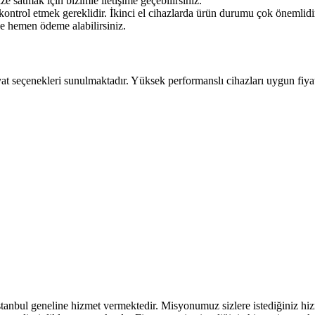
ze satmak için bizimle iletişime geçebilirsiniz.
kontrol etmek gereklidir. İkinci el cihazlarda ürün durumu çok önemlidi
ce hemen ödeme alabilirsiniz.
at seçenekleri sunulmaktadır. Yüksek performanslı cihazları uygun fiyatla
tanbul geneline hizmet vermektedir. Misyonumuz sizlere istediğiniz hizme