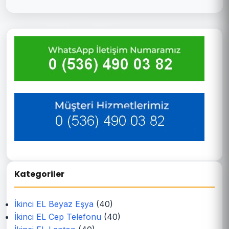
Kategoriler
İkinci EL Beyaz Eşya
(40)
İkinci EL Cep Telefonu
(40)