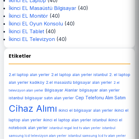
İkinci EL Laptop
(40)
İkinci EL Masaüstü Bilgisayar
(40)
İkinci EL Monitör
(40)
İkinci EL Oyun Konsolu
(40)
İkinci EL Tablet
(40)
İkinci EL Televizyon
(40)
Etiketler
2.el laptop alan yerler
2.el laptop alan yerler istanbul
2. el laptop
alan yerler kadıköy
2.el masaüstü bilgisayar alan yerler
2.el
Bilgisayar Alanlar
bilgisayar alan yerler
televizyon alan yerler
Cep Telefonu Alım Satım
istanbul
bilgisayar satın alan yerler
Cihaz Alımı
ikinci el bilgisayar alan yerler
ikinci el
laptop alan yerler
ikinci el laptop alan yerler istanbul
ikinci el
notebook alan yerler
istanbul regal led tv alan yerler
istanbul
samsung lcd televizyon alan yerler
istanbul samsung lcd tv alan yerler