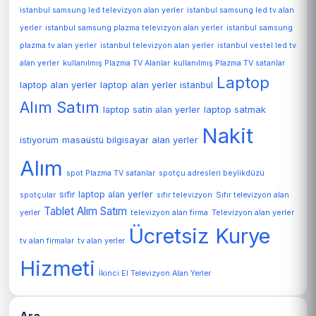
istanbul samsung led televizyon alan yerler
istanbul samsung led tv alan
yerler
istanbul samsung plazma televizyon alan yerler
istanbul samsung
plazma tv alan yerler
istanbul televizyon alan yerler
istanbul vestel led tv
alan yerler
kullanılmış Plazma TV Alanlar
kullanılmış Plazma TV satanlar
Laptop
laptop alan yerler
laptop alan yerler istanbul
Alım Satım
laptop satin alan yerler
laptop satmak
Nakit
istiyorum
masaüstü bilgisayar alan yerler
Alım
spot Plazma TV satanlar
spotçu adresleri beylikdüzü
sıfır laptop alan yerler
spotçular
sıfır televizyon
Sıfır televizyon alan
Tablet Alım Satım
Televizyon alan yerler
yerler
televizyon alan firma
Ücretsiz Kurye
tv alan firmalar
tv alan yerler
Hizmeti
İkinci El Televizyon Alan Yerler