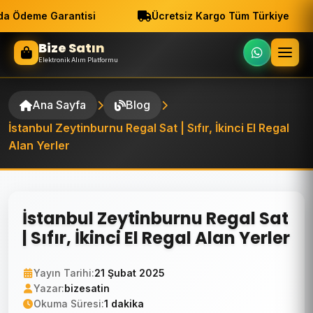
a Ödeme Garantisi
Ücretsiz Kargo Tüm Türkiye
Bize Satın
Elektronik Alım Platformu
Ana Sayfa
Blog
İstanbul Zeytinburnu Regal Sat | Sıfır, İkinci El Regal
Alan Yerler
İstanbul Zeytinburnu Regal Sat
| Sıfır, İkinci El Regal Alan Yerler
Yayın Tarihi:
21 Şubat 2025
Yazar:
bizesatin
Okuma Süresi:
1 dakika