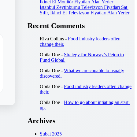
İkinci El Monitör Fiyatları Alan Yerler
İstanbul Zeytinburnu Televizyon Fiyatları Sat |
Sıfır, İkinci El Televizyon Fiyatları Alan Yerler
Recent Comments
Riva Collins
-
Food industry leaders often
change their.
Obila Doe
-
Strategy for Norway’s Peion to
Fund Global.
Obila Doe
-
What we are capable to usually
discovered.
Obila Doe
-
Food industry leaders often change
their.
Obila Doe
-
How to go about intiating an start-
up.
Archives
Şubat 2025