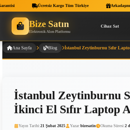
tisi
Ücretsiz Kargo Tüm Türkiye
Arkadaşını Ge
Bize Satın
Cihaz Sat
Elektronik Alım Platformu
Ana Sayfa
Blog
İstanbul Zeytinburnu Sıfır Laptop 
İstanbul Zeytinburnu Sıf
İkinci El Sıfır Laptop 
Yayın Tarihi:
21 Şubat 2025
Yazar:
bizesatin
Okuma Süresi:
2 