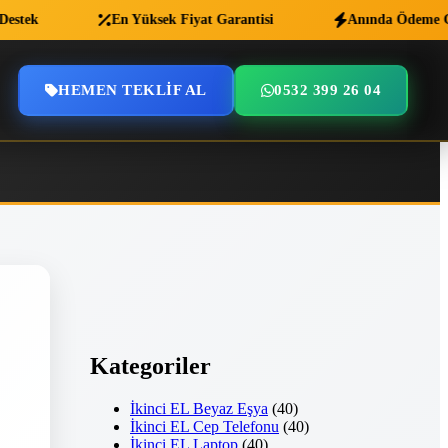
tek
En Yüksek Fiyat Garantisi
Anında Ödeme Gara
HEMEN TEKLIF AL
0532 399 26 04
Kategoriler
İkinci EL Beyaz Eşya
(40)
İkinci EL Cep Telefonu
(40)
İkinci EL Laptop
(40)