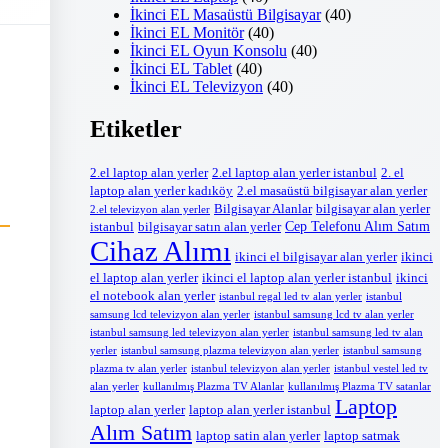
İkinci EL Masaüstü Bilgisayar
(40)
İkinci EL Monitör
(40)
İkinci EL Oyun Konsolu
(40)
İkinci EL Tablet
(40)
İkinci EL Televizyon
(40)
Etiketler
2.el laptop alan yerler
2.el laptop alan yerler istanbul
2. el
laptop alan yerler kadıköy
2.el masaüstü bilgisayar alan yerler
Bilgisayar Alanlar
bilgisayar alan yerler
2.el televizyon alan yerler
Cep Telefonu Alım Satım
istanbul
bilgisayar satın alan yerler
Cihaz Alımı
ikinci el bilgisayar alan yerler
ikinci
el laptop alan yerler
ikinci el laptop alan yerler istanbul
ikinci
el notebook alan yerler
istanbul regal led tv alan yerler
istanbul
samsung lcd televizyon alan yerler
istanbul samsung lcd tv alan yerler
istanbul samsung led televizyon alan yerler
istanbul samsung led tv alan
yerler
istanbul samsung plazma televizyon alan yerler
istanbul samsung
plazma tv alan yerler
istanbul televizyon alan yerler
istanbul vestel led tv
alan yerler
kullanılmış Plazma TV Alanlar
kullanılmış Plazma TV satanlar
Laptop
laptop alan yerler
laptop alan yerler istanbul
Alım Satım
laptop satin alan yerler
laptop satmak