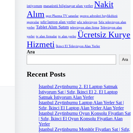
Nakit
istiyorum
masaüstü bilgisayar alan yerler
Alım
spot Plazma TV satanlar
spotçu adresleri beylikdüzü
sıfır laptop alan yerler
Sıfır televizyon alan
spotçular
sıfır televizyon
Tablet Alım Satım
yerler
Televizyon alan
televizyon alan firma
Ücretsiz Kurye
yerler
tv alan yerler
tv alan firmalar
Hizmeti
İkinci El Televizyon Alan Yerler
Ara
Ara
Recent Posts
İstanbul Zeytinburnu 2. El Laptop Satmak
İstiyorum Sat | Sıfır, İkinci El 2. El Laptop
Satmak İstiyorum Alan Yerler
İstanbul Zeytinburnu Laptop Alan Yerler Sat |
Sıfır, İkinci El Laptop Alan Yerler Alan Yerler
İstanbul Zeytinburnu Oyun Konsolu Fiyatları Sat
| Sıfır, İkinci El Oyun Konsolu Fiyatları Alan
Yerler
İstanbul Zeytinburnu Monitör Fiyatları Sat | Sıfır,