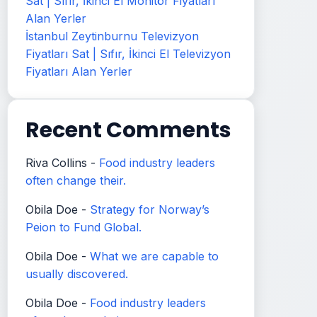
Sat | Sıfır, İkinci El Monitör Fiyatları
Alan Yerler
İstanbul Zeytinburnu Televizyon
Fiyatları Sat | Sıfır, İkinci El Televizyon
Fiyatları Alan Yerler
Recent Comments
Riva Collins
-
Food industry leaders
often change their.
Obila Doe
-
Strategy for Norway’s
Peion to Fund Global.
Obila Doe
-
What we are capable to
usually discovered.
Obila Doe
-
Food industry leaders