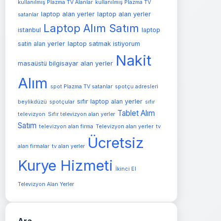
kullanılmış Plazma TV Alanlar
kullanılmış Plazma TV
laptop alan yerler
laptop alan yerler
satanlar
Laptop Alım Satım
istanbul
laptop
satin alan yerler
laptop satmak istiyorum
Nakit
masaüstü bilgisayar alan yerler
Alım
spot Plazma TV satanlar
spotçu adresleri
sıfır laptop alan yerler
beylikdüzü
spotçular
sıfır
Tablet Alım
televizyon
Sıfır televizyon alan yerler
Satım
Televizyon alan yerler
televizyon alan firma
tv
Ücretsiz
alan firmalar
tv alan yerler
Kurye Hizmeti
İkinci El
Televizyon Alan Yerler