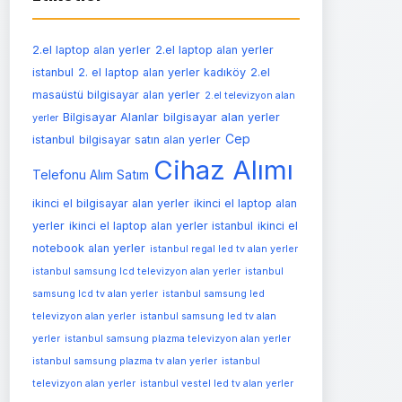
2.el laptop alan yerler
2.el laptop alan yerler
istanbul
2. el laptop alan yerler kadıköy
2.el
masaüstü bilgisayar alan yerler
2.el televizyon alan
Bilgisayar Alanlar
bilgisayar alan yerler
yerler
Cep
istanbul
bilgisayar satın alan yerler
Cihaz Alımı
Telefonu Alım Satım
ikinci el bilgisayar alan yerler
ikinci el laptop alan
yerler
ikinci el laptop alan yerler istanbul
ikinci el
notebook alan yerler
istanbul regal led tv alan yerler
istanbul samsung lcd televizyon alan yerler
istanbul
samsung lcd tv alan yerler
istanbul samsung led
televizyon alan yerler
istanbul samsung led tv alan
yerler
istanbul samsung plazma televizyon alan yerler
istanbul samsung plazma tv alan yerler
istanbul
televizyon alan yerler
istanbul vestel led tv alan yerler