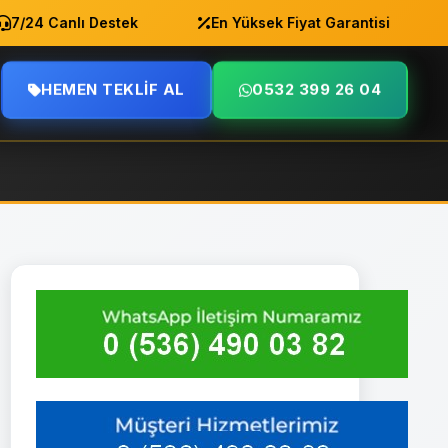
24 Canlı Destek
En Yüksek Fiyat Garantisi
A
HEMEN TEKLIF AL
0532 399 26 04