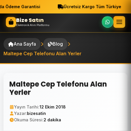
a Ödeme Garantisi
Ücretsiz Kargo Tüm Türkiye
Bize Satın
Elektronik Alım Platformu
Ana Sayfa
Blog
Maltepe Cep Telefonu Alan Yerler
Maltepe Cep Telefonu Alan
Yerler
Yayın Tarihi:
12 Ekim 2018
Yazar:
bizesatin
Okuma Süresi:
2 dakika