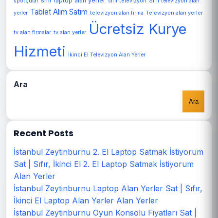
sıfır laptop alan yerler
spotçular
sıfır televizyon
Sıfır televizyon alan
Tablet Alım Satım
Televizyon alan yerler
yerler
televizyon alan firma
Ücretsiz Kurye
tv alan firmalar
tv alan yerler
Hizmeti
İkinci El Televizyon Alan Yerler
Ara
Ara
Recent Posts
İstanbul Zeytinburnu 2. El Laptop Satmak İstiyorum
Sat | Sıfır, İkinci El 2. El Laptop Satmak İstiyorum
Alan Yerler
İstanbul Zeytinburnu Laptop Alan Yerler Sat | Sıfır,
İkinci El Laptop Alan Yerler Alan Yerler
İstanbul Zeytinburnu Oyun Konsolu Fiyatları Sat |