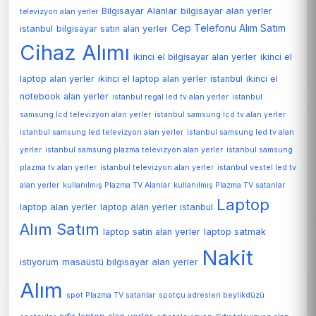
Bilgisayar Alanlar
bilgisayar alan yerler
televizyon alan yerler
Cep Telefonu Alım Satım
istanbul
bilgisayar satın alan yerler
Cihaz Alımı
ikinci el bilgisayar alan yerler
ikinci el
laptop alan yerler
ikinci el laptop alan yerler istanbul
ikinci el
notebook alan yerler
istanbul regal led tv alan yerler
istanbul
samsung lcd televizyon alan yerler
istanbul samsung lcd tv alan yerler
istanbul samsung led televizyon alan yerler
istanbul samsung led tv alan
yerler
istanbul samsung plazma televizyon alan yerler
istanbul samsung
plazma tv alan yerler
istanbul televizyon alan yerler
istanbul vestel led tv
alan yerler
kullanılmış Plazma TV Alanlar
kullanılmış Plazma TV satanlar
Laptop
laptop alan yerler
laptop alan yerler istanbul
Alım Satım
laptop satin alan yerler
laptop satmak
Nakit
istiyorum
masaüstü bilgisayar alan yerler
Alım
spot Plazma TV satanlar
spotçu adresleri beylikdüzü