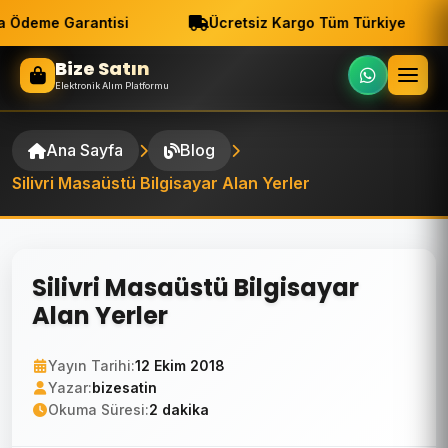
 Ödeme Garantisi
Ücretsiz Kargo Tüm Türkiye
Bize Satın
Elektronik Alım Platformu
Ana Sayfa
Blog
Silivri Masaüstü Bilgisayar Alan Yerler
Silivri Masaüstü Bilgisayar
Alan Yerler
Yayın Tarihi:
12 Ekim 2018
Yazar:
bizesatin
Okuma Süresi:
2 dakika