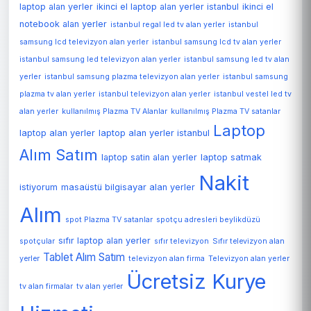
laptop alan yerler
ikinci el laptop alan yerler istanbul
ikinci el
notebook alan yerler
istanbul regal led tv alan yerler
istanbul
samsung lcd televizyon alan yerler
istanbul samsung lcd tv alan yerler
istanbul samsung led televizyon alan yerler
istanbul samsung led tv alan
yerler
istanbul samsung plazma televizyon alan yerler
istanbul samsung
plazma tv alan yerler
istanbul televizyon alan yerler
istanbul vestel led tv
alan yerler
kullanılmış Plazma TV Alanlar
kullanılmış Plazma TV satanlar
Laptop
laptop alan yerler
laptop alan yerler istanbul
Alım Satım
laptop satin alan yerler
laptop satmak
Nakit
istiyorum
masaüstü bilgisayar alan yerler
Alım
spot Plazma TV satanlar
spotçu adresleri beylikdüzü
sıfır laptop alan yerler
spotçular
sıfır televizyon
Sıfır televizyon alan
Tablet Alım Satım
Televizyon alan yerler
yerler
televizyon alan firma
Ücretsiz Kurye
tv alan firmalar
tv alan yerler